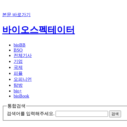
본문 바로가기
바이오스펙테이터
bioBB
BSO
전체기사
기업
국제
피플
오피니언
탐방
bio+
bioBook
통합검색
검색어를 입력해주세요.
검색