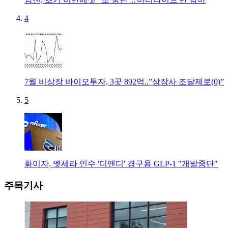
4
7월 비상장 바이오투자, 3곳 892억..”상장사 조달제로(0)”
5
화이자, 멧세라 인수 '디앤디' 경구용 GLP-1 "개발중단"
주목기사