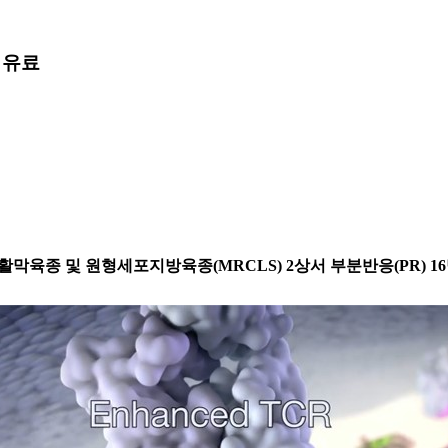
"
유료
)'..활막육종 및 원형세포지방육종(MRCLS) 2상서 부분반응(PR) 1