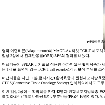
(어댑티뮨 홈
영국 어댑티뮨(Adaptimmune)이 MAGE-A4 타깃 TCR-T 세포치료제 ‘아
임상 2상에서 전체반응률(ORR) 34%의 결과를 내놨다.
어댑티뮨의 SPEAR-T 기술을 적용한 아파미셀은 활막육종과 세포지방육종
은 T세포 표면에 있는 TCR(T cell receptor)의 상보적 
어댑티뮨은 지난 11일(현지시간) 활막육종과 원형세포지방육종 
CTOS(Connective Tissue Oncology Society) 연례회의에서도
이번 임상2상에는 활막육종 환자 42명과 원형세포지방육종 환자 8
률(ORR)은 34%로 나타났으며, 부분반응(PR)은 16명이었다.