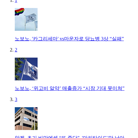
1
노보노, '카그리세마' vs마운자로 당뇨병 3상 “실패”
2
노보노, ‘위고비 알약’ 매출증가 “시장 기대 못미쳐”
3
암젠, 초기 비만에셋 “또 중단”..'마리타이드'만 남아