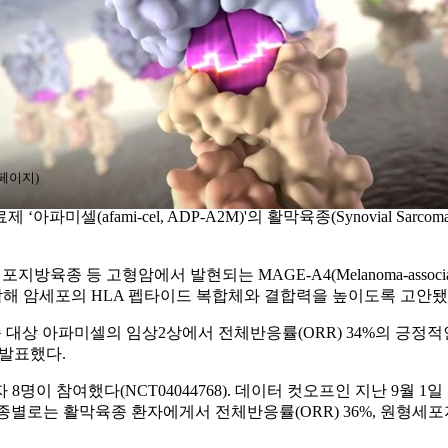
페이지)
파미셀(afami-cel, ADP-A2M)'의 활막육종(Synovial Sarcoma)과
 등 고형암에서 발현되는 MAGE-A4(Melanoma-associated 
부위를 조작해 암세포의 HLA 펩타이드 복합체와 결합력을 높이도록 고안됐
대상 아파미셀의 임상2상에서 전체반응률(ORR) 34%의 긍정적
 구두발표했다.
명이 참여했다(NCT04044768). 데이터 컷오프인 지난 9월 
 암종별로는 활막육종 환자에게서 전체반응률(ORR) 36%, 원형세포