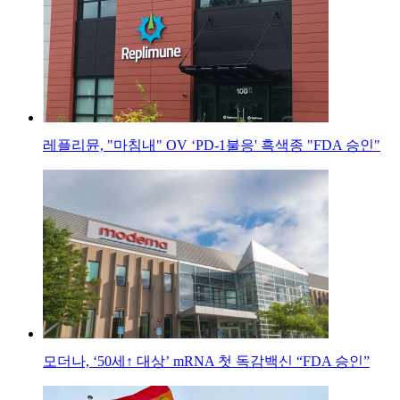
레플리뮨, "마침내" OV ‘PD-1불응' 흑색종 "FDA 승인"
모더나, ‘50세↑ 대상’ mRNA 첫 독감백신 “FDA 승인”