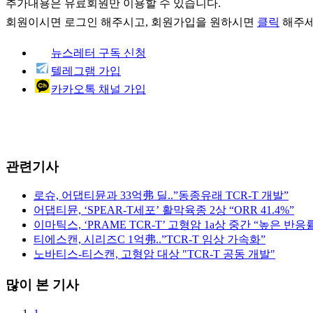
추가내용은 유료회원만 이용할 수 있습니다.
회원이시면
로그인
해주시고, 회원가입을 원하시면
클릭
해주세
뉴스레터 구독 신청
텔레그램 가입
카카오톡 채널 가입
관련기사
로슈, 어댑티뮨과 33억弗 딜..”동종유래 TCR-T 개발”
어댑티뮨, ‘SPEAR-T세포’ 활막육종 2상 “ORR 41.4%”
이마틱스, ‘PRAME TCR-T’ 고형암 1a상 중간 “높은 반응
티에스캔, 시리즈C 1억弗..”TCR-T 임상 가속화”
노바티스-티스캔, 고형암 대상 "TCR-T 공동 개발"
많이 본 기사