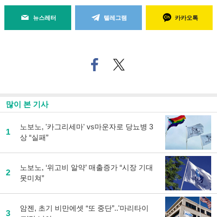
뉴스레터
텔레그램
카카오톡
페
트위
이
터로
스
기사
북
공유
으
하기
많이 본 기사
로
기
사
노보노, '카그리세마' vs마운자로 당뇨병 3
1
공
상 “실패”
유
하
기
노보노, ‘위고비 알약’ 매출증가 “시장 기대
2
못미쳐”
암젠, 초기 비만에셋 “또 중단”..'마리타이
3