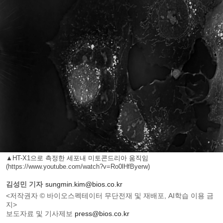
▲HT-X1으로 측정한 세포내 미토콘드리아 움직임
(https://www.youtube.com/watch?v=Ro0lHfByerw)
김성민 기자
sungmin.kim@bios.co.kr
<저작권자 © 바이오스펙테이터 무단전재 및 재배포, AI학습 이용 금
지>
보도자료 및 기사제보
press@bios.co.kr