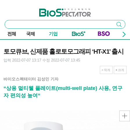
본문 바로가기
주요 메뉴
바이오스펙테이터
통
검색
합
검
전체
국제
기업
색
기사본문
토모큐브, 신제품 홀로토모그래피 ‘HT-X1’ 출시
입력 2022-07-07 13:17
수정 2022-07-07 13:45
작게
크게
바이오스펙테이터 김성민 기자
“상용 멀티웰 플레이트(multi-well plate) 사용, 연구
자 편의성 높여”