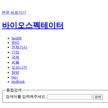
본문 바로가기
바이오스펙테이터
bioBB
BSO
전체기사
기업
국제
피플
오피니언
탐방
bio+
bioBook
통합검색
검색어를 입력해주세요.
검색