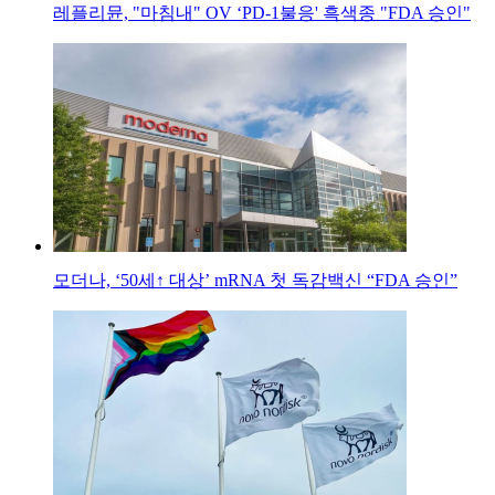
레플리뮨, "마침내" OV ‘PD-1불응' 흑색종 "FDA 승인"
모더나, ‘50세↑ 대상’ mRNA 첫 독감백신 “FDA 승인”