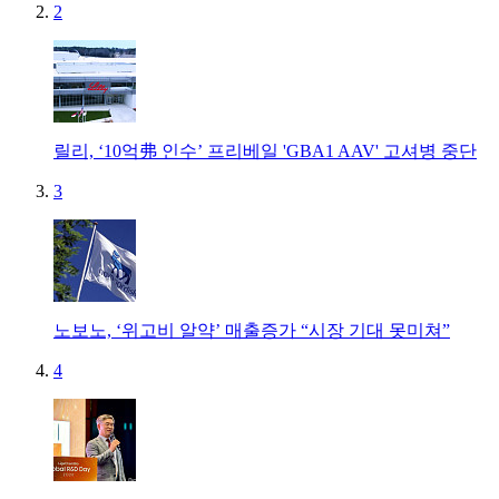
2
릴리, ‘10억弗 인수’ 프리베일 'GBA1 AAV' 고셔병 중단
3
노보노, ‘위고비 알약’ 매출증가 “시장 기대 못미쳐”
4