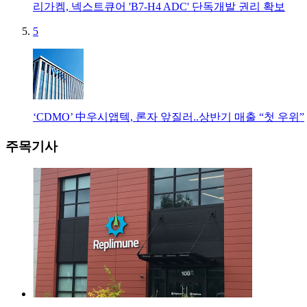
리가켐, 넥스트큐어 'B7-H4 ADC' 단독개발 권리 확보
5
‘CDMO’ 中우시앱텍, 론자 앞질러..상반기 매출 “첫 우위”
주목기사