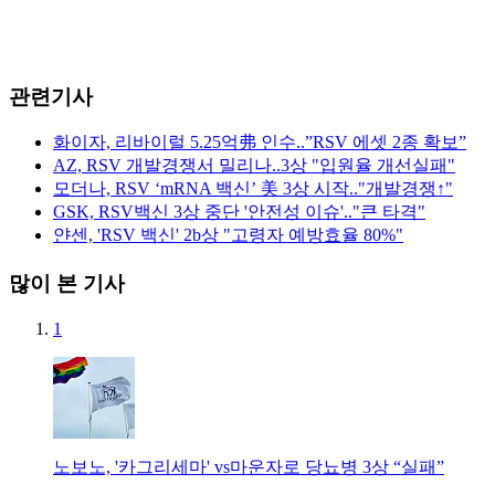
관련기사
화이자, 리바이럴 5.25억弗 인수..”RSV 에셋 2종 확보”
AZ, RSV 개발경쟁서 밀리나..3상 "입원율 개선실패"
모더나, RSV ‘mRNA 백신’ 美 3상 시작.."개발경쟁↑"
GSK, RSV백신 3상 중단 '안전성 이슈'.."큰 타격"
얀센, 'RSV 백신' 2b상 "고령자 예방효율 80%"
많이 본 기사
1
노보노, '카그리세마' vs마운자로 당뇨병 3상 “실패”