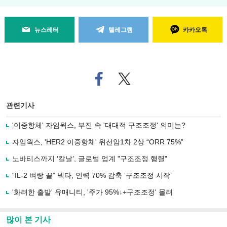
뉴스레터
텔레그램
카카오톡
페
트위
이
터로
스
기사
북
공유
관련기사
으
하기
로
'이중항체' 자임웍스, 부진 속 '대대적 구조조정' 의미는?
기
사
자임웍스, 'HER2 이중항체' 위선암1차 2상 “ORR 75%”
공
유
노바티스까지 ‘칼날’, 글로벌 업계 "구조조정 행렬"
하
“IL-2 벼랑 끝” 넥타, 인력 70% 감축 ‘구조조정 시작’
기
'화려한 출발' 유매니티, '주가 95%↓+구조조정' 몰려
많이 본 기사