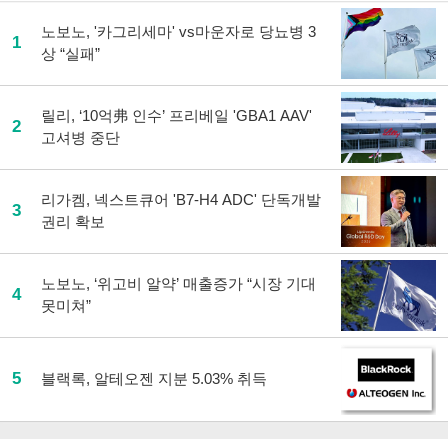
노보노, '카그리세마' vs마운자로 당뇨병 3
1
상 “실패”
릴리, ‘10억弗 인수’ 프리베일 'GBA1 AAV'
2
고셔병 중단
리가켐, 넥스트큐어 'B7-H4 ADC' 단독개발
3
권리 확보
노보노, ‘위고비 알약’ 매출증가 “시장 기대
4
못미쳐”
5
블랙록, 알테오젠 지분 5.03% 취득