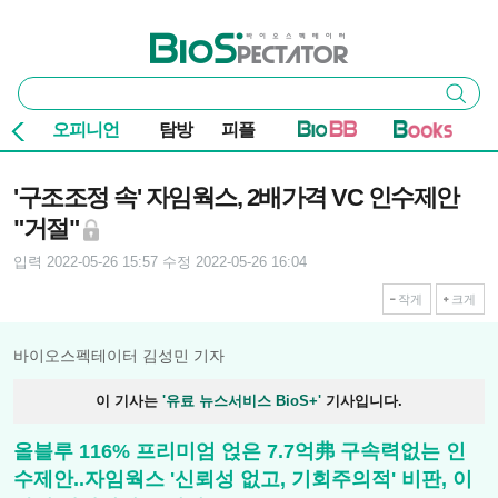
본문 바로가기
주요 메뉴
바이오스펙테이터
통
검색
합
검
오피니언
탐방
피플
색
기사본문
'구조조정 속' 자임웍스, 2배가격 VC 인수제안
"거절"
입력 2022-05-26 15:57
수정 2022-05-26 16:04
작게
크게
바이오스펙테이터 김성민 기자
이 기사는
'유료 뉴스서비스 BioS+'
기사입니다.
올블루 116% 프리미엄 얹은 7.7억弗 구속력없는 인
수제안..자임웍스 '신뢰성 없고, 기회주의적' 비판, 이