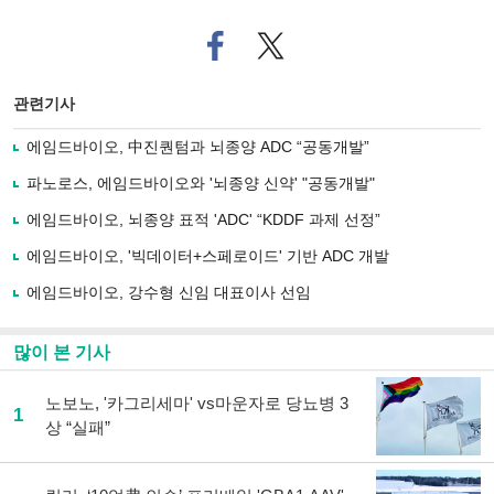
페
트위
이
터로
스
기사
북
공유
관련기사
으
하기
로
에임드바이오, 中진퀀텀과 뇌종양 ADC “공동개발”
기
사
파노로스, 에임드바이오와 '뇌종양 신약' "공동개발"
공
유
에임드바이오, 뇌종양 표적 'ADC' “KDDF 과제 선정”
하
에임드바이오, '빅데이터+스페로이드' 기반 ADC 개발
기
에임드바이오, 강수형 신임 대표이사 선임
많이 본 기사
노보노, '카그리세마' vs마운자로 당뇨병 3
1
상 “실패”