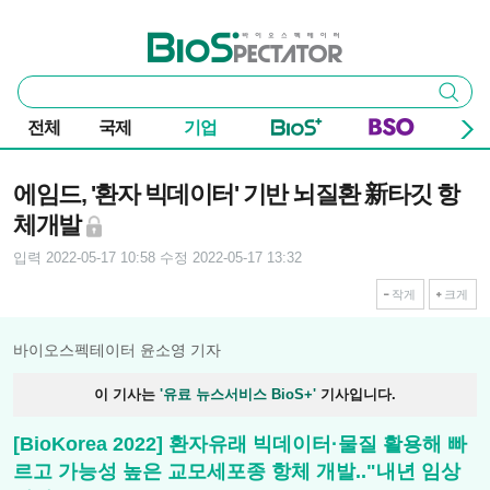
본문 바로가기
주요 메뉴
바이오스펙테이터
통
검색
합
검
전체
국제
기업
색
기사본문
에임드, '환자 빅데이터' 기반 뇌질환 新타깃 항
체개발
입력 2022-05-17 10:58
수정 2022-05-17 13:32
작게
크게
바이오스펙테이터 윤소영 기자
이 기사는
'유료 뉴스서비스 BioS+'
기사입니다.
[BioKorea 2022] 환자유래 빅데이터·물질 활용해 빠
르고 가능성 높은 교모세포종 항체 개발.."내년 임상