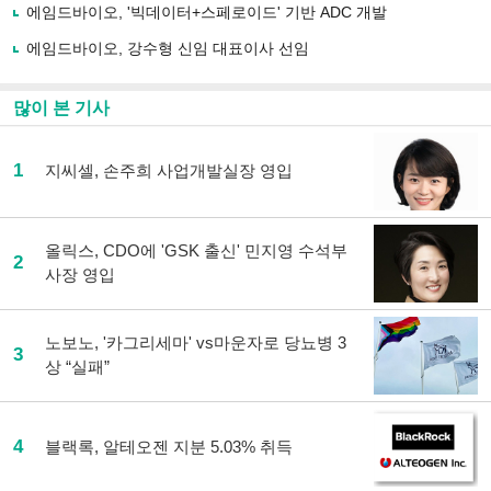
로
에임드바이오, '빅데이터+스페로이드' 기반 ADC 개발
기
사
에임드바이오, 강수형 신임 대표이사 선임
공
유
하
많이 본 기사
기
1
지씨셀, 손주희 사업개발실장 영입
올릭스, CDO에 'GSK 출신' 민지영 수석부
2
사장 영입
노보노, '카그리세마' vs마운자로 당뇨병 3
3
상 “실패”
4
블랙록, 알테오젠 지분 5.03% 취득