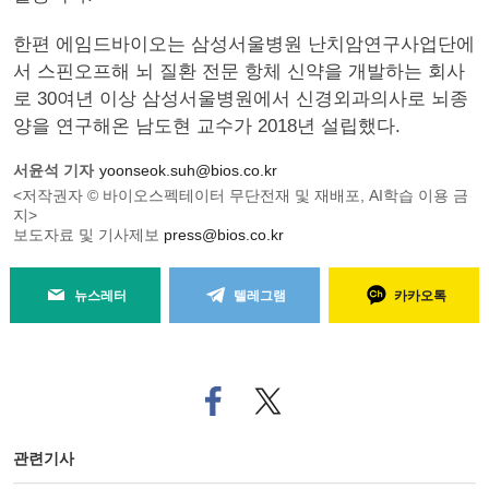
한편 에임드바이오는 삼성서울병원 난치암연구사업단에
서 스핀오프해 뇌 질환 전문 항체 신약을 개발하는 회사
로 30여년 이상 삼성서울병원에서 신경외과의사로 뇌종
양을 연구해온 남도현 교수가 2018년 설립했다.
서윤석 기자
yoonseok.suh@bios.co.kr
<저작권자 © 바이오스펙테이터 무단전재 및 재배포, AI학습 이용 금
지>
보도자료 및 기사제보
press@bios.co.kr
뉴스레터
텔레그램
카카오톡
페
트위
이
터로
스
기사
북
공유
관련기사
으
하기