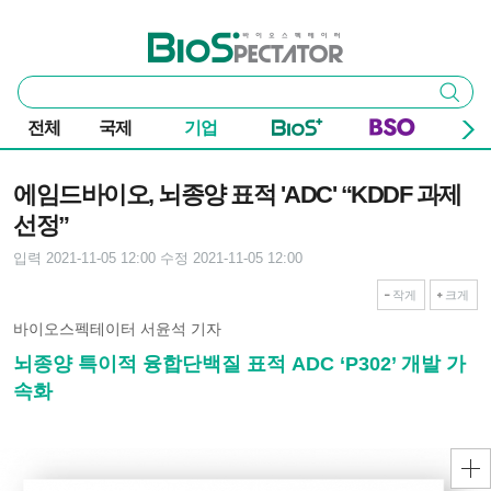
본문 바로가기
주요 메뉴
바이오스펙테이터
통
검색
합
검
전체
국제
기업
색
기사본문
에임드바이오, 뇌종양 표적 'ADC' “KDDF 과제
선정”
입력 2021-11-05 12:00
수정 2021-11-05 12:00
작게
크게
바이오스펙테이터 서윤석 기자
뇌종양 특이적 융합단백질 표적 ADC ‘P302’ 개발 가
속화