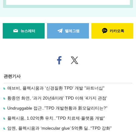
뉴스레터
텔레그램
카카오톡
페
트위
이
터로
스
기사
북
공유
관련기사
으
하기
로
애브비, 플렉시움과 '신경질환 TPD' 개발 "파트너십"
기
사
황종연 화연, ‘과거 20년&미래’ TPD 이해 '4가지 관점'
공
유
Undruggable 접근..”TPD 개발현황과 新모달리티는?”
하
플렉시움, 1.02억弗 유치..”TPD 치료제∙플랫폼 개발”
기
암젠, 플렉시움과 ‘molecular glue’ 5억弗 딜..“TPD 강화”