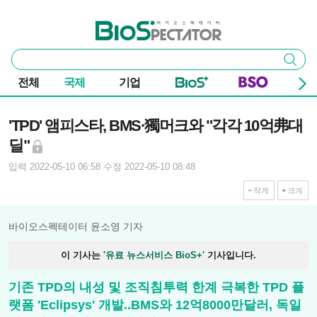
본문 바로가기
주요 메뉴
바이오스펙테이터
통
검색
합
검
전체
국제
기업
색
기사본문
'TPD' 앰피스타, BMS·獨머크와 "각각 10억弗대
딜"
입력 2022-05-10 06:58
수정 2022-05-10 08:48
작게
크게
바이오스펙테이터 윤소영 기자
이 기사는
'유료 뉴스서비스 BioS+'
기사입니다.
기존 TPD의 내성 및 조직침투력 한계 극복한 TPD 플
랫폼 'Eclipsys' 개발..BMS와 12억8000만달러, 독일