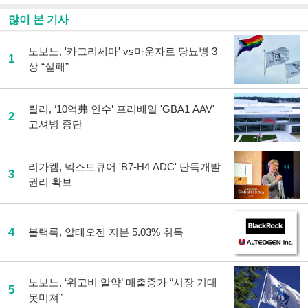
많이 본 기사
노보노, '카그리세마' vs마운자로 당뇨병 3
1
상 “실패”
릴리, ‘10억弗 인수’ 프리베일 'GBA1 AAV'
2
고셔병 중단
리가켐, 넥스트큐어 'B7-H4 ADC' 단독개발
3
권리 확보
4
블랙록, 알테오젠 지분 5.03% 취득
노보노, ‘위고비 알약’ 매출증가 “시장 기대
5
못미쳐”