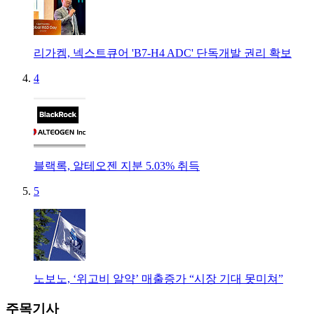
리가켐, 넥스트큐어 'B7-H4 ADC' 단독개발 권리 확보
4
블랙록, 알테오젠 지분 5.03% 취득
5
노보노, ‘위고비 알약’ 매출증가 “시장 기대 못미쳐”
주목기사