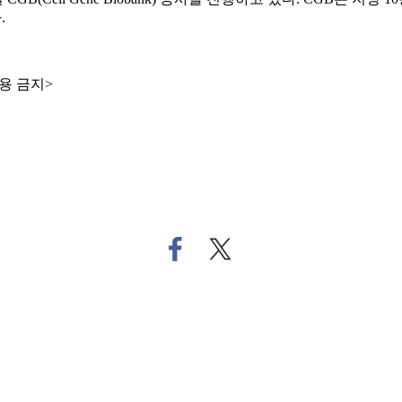
.
용 금지>
페
트
이
위
스
터
북
로
으
기
로
사
기
공
사
유
공
하