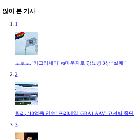
많이 본 기사
1
노보노, '카그리세마' vs마운자로 당뇨병 3상 “실패”
2
릴리, ‘10억弗 인수’ 프리베일 'GBA1 AAV' 고셔병 중단
3