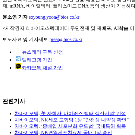
제, mRNA, 바이럴벡터, 플라스미드 DNA 등의 생산이 가능하다
윤소영 기자
soyoung.yoon@bios.co.kr
<저작권자 © 바이오스펙테이터 무단전재 및 재배포, AI학습 이
보도자료 및 기사제보
press@bios.co.kr
뉴스레터 구독 신청
텔레그램 가입
카카오톡 채널 가입
관련기사
차바이오텍, 美 자회사 '바이러스 벡터 생산시설' 건설
차바이오텍, NK세포 고형암 1상 “안전성·내약성 확인”
차바이오텍, ‘중배엽 세포분화 유도법’ 국내특허 획득
차바이오텍, NK면역세포치료제 국내 1상 승인