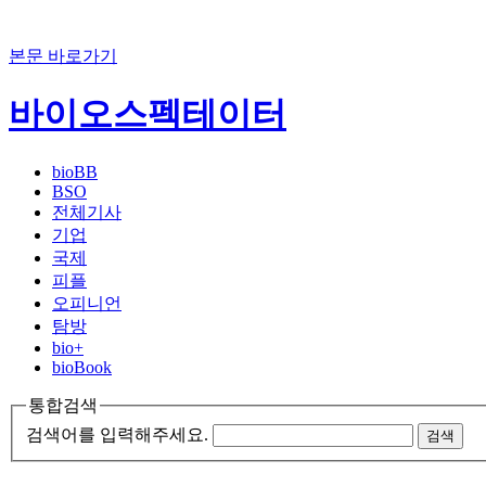
본문 바로가기
바이오스펙테이터
bioBB
BSO
전체기사
기업
국제
피플
오피니언
탐방
bio+
bioBook
통합검색
검색어를 입력해주세요.
검색