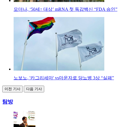
모더나, ‘50세↑ 대상’ mRNA 첫 독감백신 “FDA 승인”
노보노, '카그리세마' vs마운자로 당뇨병 3상 “실패”
이전 기사
다음 기사
탐방