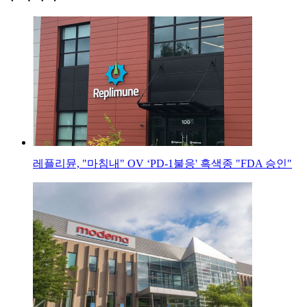
레플리뮨, "마침내" OV ‘PD-1불응' 흑색종 "FDA 승인"