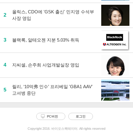
올릭스, CDO에 'GSK 출신' 민지영 수석부
2
사장 영입
3
블랙록, 알테오젠 지분 5.03% 취득
4
지씨셀, 손주희 사업개발실장 영입
릴리, ‘10억弗 인수’ 프리베일 'GBA1 AAV'
5
고셔병 중단
PC버전
로그인
Copyright 2016. 바이오스펙테이터. All rights reserved