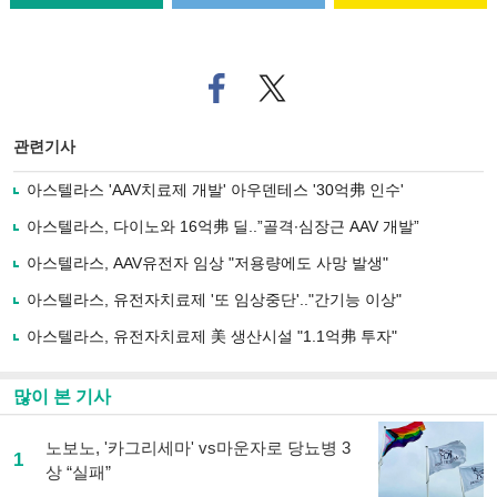
페
트위
이
터로
스
기사
북
공유
관련기사
으
하기
로
아스텔라스 'AAV치료제 개발' 아우덴테스 '30억弗 인수'
기
사
아스텔라스, 다이노와 16억弗 딜..”골격∙심장근 AAV 개발”
공
유
아스텔라스, AAV유전자 임상 "저용량에도 사망 발생"
하
아스텔라스, 유전자치료제 '또 임상중단'.."간기능 이상"
기
아스텔라스, 유전자치료제 美 생산시설 "1.1억弗 투자"
많이 본 기사
노보노, '카그리세마' vs마운자로 당뇨병 3
1
상 “실패”