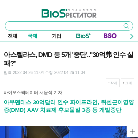
본문 바로가기
주요 메뉴
바이오스펙테이터
통
검색
합
검
전체
국제
기업
색
기사본문
아스텔라스, DMD 등 5개 '중단'.."30억弗 인수 실
패?"
입력 2022-04-26 11:04
수정 2022-04-26 11:04
작게
크게
바이오스펙테이터 서윤석 기자
아우덴테스 30억달러 인수 파이프라인, 뒤센근이영양
증(DMD) AAV 치료제 후보물질 3종 등 개발중단