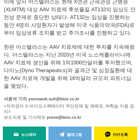
이에 앞서 아스텔라스는 현재 X연관 근세관성 근병증
(XLMTM) 대상 AAV 치료제 후보물질 AT132의 임상도 안
전성 문제로 중단한 상태다. AT132는 임상을 진행하는
동안 4명의 사망환자가 발생해 미국 식품의약국(FDA)로
부터 임상보류 조치를 받고 추가조사를 진행하고 있다.
한편 아스텔라스는 AAV 치료제에 대한 투자를 지속해왔
다. 아스텔라스는 지난 2020년 미국 노스캐롤라이나에
AAV 치료제 생산을 위해 1억1000만달러를 투자했으며,
다이노(Dyno Therapeutics)와 골격근 및 심장질환에 대
한 AAV 치료제 개발을 위해 16억달러 규모의 파트너십
을 맺었다.
서윤석 기자
yoonseok.suh@bios.co.kr
<저작권자 © 바이오스펙테이터 무단전재 및 재배포, AI학습 이용 금
지>
보도자료 및 기사제보
press@bios.co.kr
뉴스레터
텔레그램
카카오톡