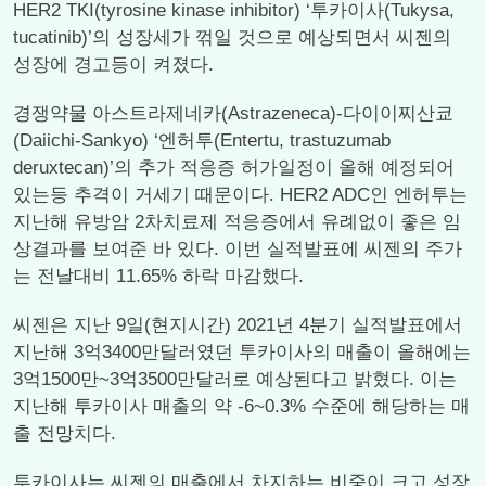
HER2 TKI(tyrosine kinase inhibitor) ‘투카이사(Tukysa,
tucatinib)’의 성장세가 꺾일 것으로 예상되면서 씨젠의
성장에 경고등이 켜졌다.
경쟁약물 아스트라제네카(Astrazeneca)-다이이찌산쿄
(Daiichi-Sankyo) ‘엔허투(Entertu, trastuzumab
deruxtecan)’의 추가 적응증 허가일정이 올해 예정되어
있는등 추격이 거세기 때문이다. HER2 ADC인 엔허투는
지난해 유방암 2차치료제 적응증에서 유례없이 좋은 임
상결과를 보여준 바 있다. 이번 실적발표에 씨젠의 주가
는 전날대비 11.65% 하락 마감했다.
씨젠은 지난 9일(현지시간) 2021년 4분기 실적발표에서
지난해 3억3400만달러였던 투카이사의 매출이 올해에는
3억1500만~3억3500만달러로 예상된다고 밝혔다. 이는
지난해 투카이사 매출의 약 -6~0.3% 수준에 해당하는 매
출 전망치다.
투카이사는 씨젠의 매출에서 차지하는 비중이 크고 성장