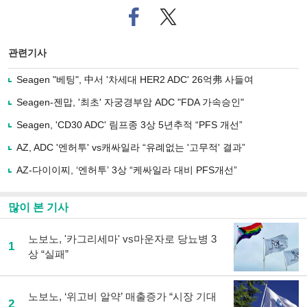
페
트위
이
터로
스
기사
북
공유
관련기사
으
하기
로
Seagen "베팅", 中서 '차세대 HER2 ADC' 26억弗 사들여
기
사
Seagen-젠맙, '최초' 자궁경부암 ADC "FDA 가속승인"
공
유
Seagen, 'CD30 ADC' 림프종 3상 5년추적 “PFS 개선”
하
AZ, ADC '엔허투' vs캐싸일라 “유례없는 '고무적' 결과”
기
AZ-다이이찌, ‘엔허투’ 3상 “케싸일라 대비 PFS개선”
많이 본 기사
노보노, '카그리세마' vs마운자로 당뇨병 3
1
상 “실패”
노보노, ‘위고비 알약’ 매출증가 “시장 기대
2