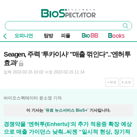
본문 바로가기
주요 메뉴
바이오스펙테이터
통
검색
합
검
오피니언
탐방
피플
색
기사본문
Seagen, 주력 '투카이사' "매출 꺾인다"..'엔허투
효과'
입력 2022-02-15 10:02
수정 2022-02-15 11:14
작게
크게
바이오스펙테이터 윤소영 기자
이 기사는
'유료 뉴스서비스 BioS+'
기사입니다.
경쟁약물 '엔허투(Enhertu)'의 추가 적응증 확장 예상
으로 매출 가이던스 낮춰..씨젠 "일시적 현상, 장기적