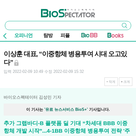
본문 바로가기
주요 메뉴
바이오스펙테이터
통
검색
합
검
오피니언
탐방
피플
색
기사본문
이상훈 대표, “이중항체 병용투여 시대 오고있
다”
입력 2022-02-09 10:49
수정 2022-02-09 15:32
작게
크게
바이오스펙테이터 김성민 기자
이 기사는
'유료 뉴스서비스 BioS+'
기사입니다.
추가 그랩바디-B 플랫폼 딜 기대 “차세대 BBB 이중
항체 개발 시작”...4-1BB 이중항체 병용투여 전략 '주