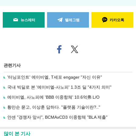
뉴스레터
텔레그램
카카오톡
페
트위
이
터로
스
기사
북
공유
관련기사
으
하기
로
'터닝포인트' 에이비엘, T세포 engager "자신 이유"
기
사
국내 빅딜로 본 '에이비엘-사노피' 1.3조 딜 "4가지 의미"
공
유
에이비엘, 사노피에 'BBB 이중항체' 10.6억弗 L/O
하
황만순 묻고, 이상훈 답하다. "플랫폼 기술이란?.."
기
얀센 "경쟁자 앞서", BCMAxCD3 이중항체 "BLA 제출"
많이 본 기사