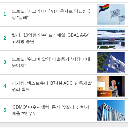
노보노, '카그리세마' vs마운자로 당뇨병 3
1
상 “실패”
릴리, ‘10억弗 인수’ 프리베일 'GBA1 AAV'
2
고셔병 중단
노보노, ‘위고비 알약’ 매출증가 “시장 기대
3
못미쳐”
리가켐, 넥스트큐어 'B7-H4 ADC' 단독개발
4
권리 확보
‘CDMO’ 中우시앱텍, 론자 앞질러..상반기
5
매출 “첫 우위”