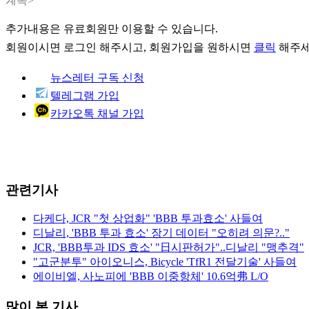
계속>
추가내용은 유료회원만 이용할 수 있습니다.
회원이시면
로그인
해주시고, 회원가입을 원하시면
클릭
해주세
뉴스레터 구독 신청
텔레그램 가입
카카오톡 채널 가입
관련기사
다케다, JCR "첫 상업화" 'BBB 투과효소' 사들여
디날리, 'BBB 투과 효소' 장기 데이터 "오히려 의문?.."
JCR, 'BBB투과 IDS 효소' "日시판허가"..디날리 "맹추격"
"고군분투" 아이오니스, Bicycle 'TfR1 전달기술' 사들여
에이비엘, 사노피에 'BBB 이중항체' 10.6억弗 L/O
많이 본 기사