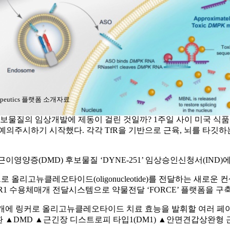
rapeutics 플랫폼 소개자료
보물질의 임상개발에 제동이 걸린 것일까? 1주일 사이 미국 식품의
예의주시하기 시작했다. 각각 TfR을 기반으로 근육, 뇌를 타깃하
 뒤센근이영양증(DMD) 후보물질 ‘DYNE-251’ 임상승인신청서(IN
리고뉴클레오타이드(oligonucleotide)를 전달하는 새로운 컨
, TfR1 수용체매개 전달시스템으로 약물전달 ‘FORCE’ 플랫폼을 
nding) 절편 1개에 링커로 올리고뉴클레오타이드 치료 효능을 발휘할 여러
질환 ▲DMD ▲근긴장 디스트로피 타입1(DM1) ▲안면견갑상완형 