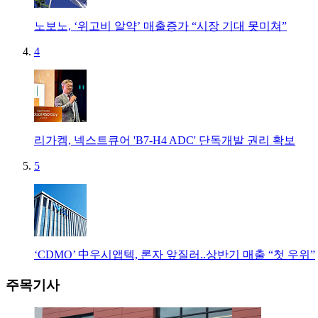
노보노, ‘위고비 알약’ 매출증가 “시장 기대 못미쳐”
4
리가켐, 넥스트큐어 'B7-H4 ADC' 단독개발 권리 확보
5
‘CDMO’ 中우시앱텍, 론자 앞질러..상반기 매출 “첫 우위”
주목기사