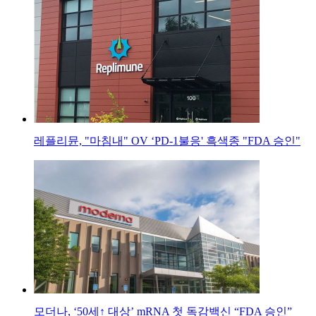
레플리뮨, "마침내" OV ‘PD-1불응' 흑색종 "FDA 승인"
모더나, ‘50세↑ 대상’ mRNA 첫 독감백신 “FDA 승인”