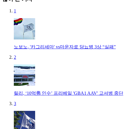
1
노보노, '카그리세마' vs마운자로 당뇨병 3상 “실패”
2
릴리, ‘10억弗 인수’ 프리베일 'GBA1 AAV' 고셔병 중단
3