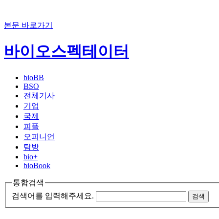
본문 바로가기
바이오스펙테이터
bioBB
BSO
전체기사
기업
국제
피플
오피니언
탐방
bio+
bioBook
통합검색
검색어를 입력해주세요.
검색