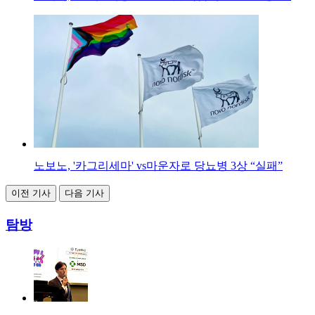
노보노, '카그리세마' vs마운자로 당뇨병 3상 “실패”
이전 기사
다음 기사
탐방