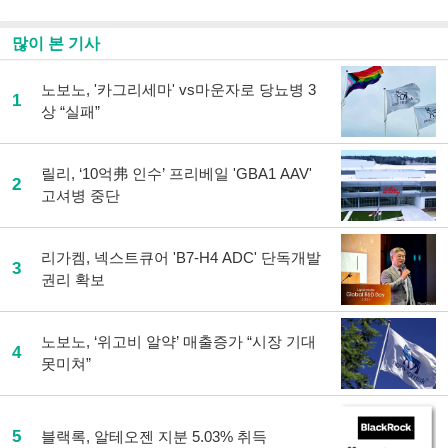
많이 본 기사
노보노, '카그리세마' vs마운자로 당뇨병 3
1
상 “실패”
릴리, ‘10억弗 인수’ 프리베일 'GBA1 AAV'
2
고셔병 중단
리가켐, 넥스트큐어 'B7-H4 ADC' 단독개발
3
권리 확보
노보노, ‘위고비 알약’ 매출증가 “시장 기대
4
못미쳐”
5
블랙록, 알테오젠 지분 5.03% 취득