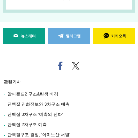
뉴스레터
텔레그램
카카오톡
페
트위
이
터로
스
기사
북
공유
관련기사
으
하기
로
알파폴드2 구조&탄생 배경
기
사
단백질 진화정보와 3차구조 예측
공
유
단백질 3차구조 '예측의 진화'
하
단백질 2차구조 예측
기
단백질구조 결정, '아미노산 서열'