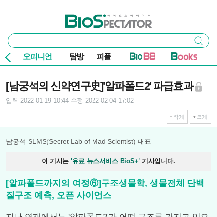
본문 바로가기
주요 메뉴
바이오스펙테이터
통
검색
합
검
오피니언
탐방
피플
색
기사본문
[남궁석의 신약연구史]'알파폴드2' 파급효과
입력 2022-01-19 10:44
수정 2022-02-04 17:02
작게
크게
남궁석 SLMS(Secret Lab of Mad Scientist) 대표
이 기사는
'유료 뉴스서비스 BioS+'
기사입니다.
[알파폴드까지의 여정⑥]구조생물학, 생물전체 단백
질구조 예측, 오픈 사이언스
지난 연재에서는 '알파폴드2'가 어떤 구조를 가지고 있으