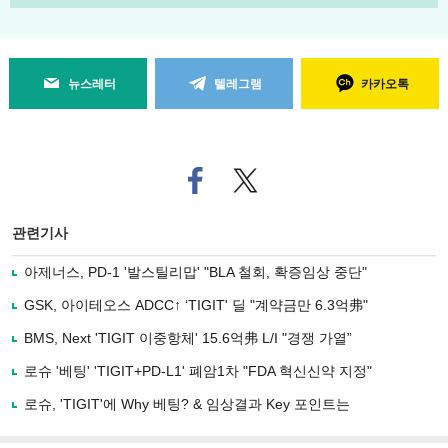
뉴스레터
텔레그램
카카오톡
페
트위
이
터로
스
기사
북
공유
관련기사
으
하기
로
아제너스, PD-1 '발스틸리맙' "BLA 철회, 확증임상 중단"
기
사
GSK, 아이테오스 ADCC↑ ‘TIGIT' 딜 "계약금만 6.3억弗"
공
유
BMS, Next 'TIGIT 이중항체' 15.6억弗 L/I "경쟁 가열”
하
로슈 '베팅' 'TIGIT+PD-L1' 폐암1차 "FDA 혁신신약 지정"
기
로슈, 'TIGIT'에 Why 베팅? & 임상결과 Key 포인트는