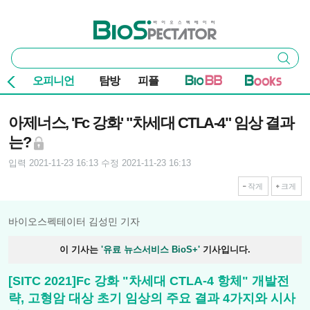
본문 바로가기
주요 메뉴
바이오스펙테이터
통
검색
합
검
오피니언
탐방
피플
색
기사본문
아제너스, 'Fc 강화' "차세대 CTLA-4" 임상 결과
는?
입력 2021-11-23 16:13
수정 2021-11-23 16:13
작게
크게
바이오스펙테이터 김성민 기자
이 기사는
'유료 뉴스서비스 BioS+'
기사입니다.
[SITC 2021]Fc 강화 "차세대 CTLA-4 항체" 개발전
략, 고형암 대상 초기 임상의 주요 결과 4가지와 시사