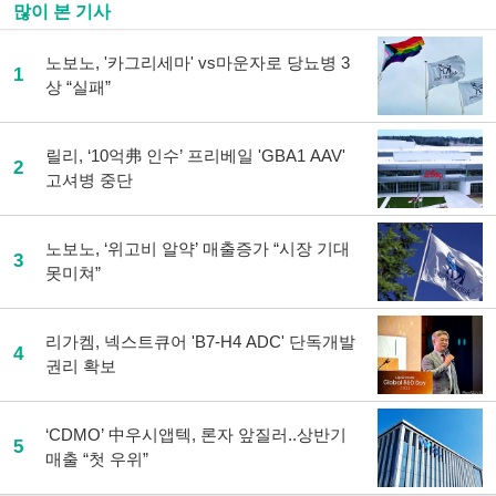
많이 본 기사
노보노, '카그리세마' vs마운자로 당뇨병 3
1
상 “실패”
릴리, ‘10억弗 인수’ 프리베일 'GBA1 AAV'
2
고셔병 중단
노보노, ‘위고비 알약’ 매출증가 “시장 기대
3
못미쳐”
리가켐, 넥스트큐어 'B7-H4 ADC' 단독개발
4
권리 확보
‘CDMO’ 中우시앱텍, 론자 앞질러..상반기
5
매출 “첫 우위”