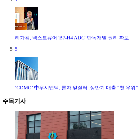
리가켐, 넥스트큐어 'B7-H4 ADC' 단독개발 권리 확보
5
‘CDMO’ 中우시앱텍, 론자 앞질러..상반기 매출 “첫 우위”
주목기사