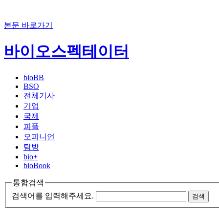
본문 바로가기
바이오스펙테이터
bioBB
BSO
전체기사
기업
국제
피플
오피니언
탐방
bio+
bioBook
통합검색
검색어를 입력해주세요.
검색