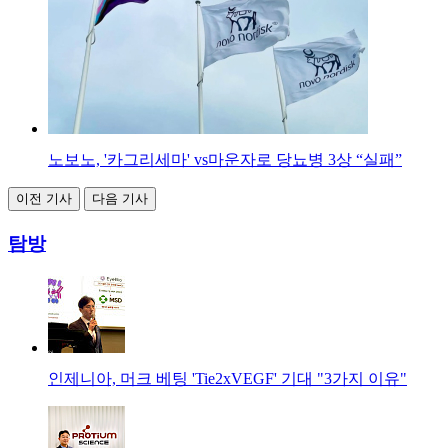
노보노, '카그리세마' vs마운자로 당뇨병 3상 “실패”
이전 기사
다음 기사
탐방
인제니아, 머크 베팅 'Tie2xVEGF' 기대 "3가지 이유"