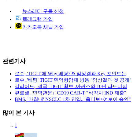
뉴스레터 구독 신청
텔레그램 가입
카카오톡 채널 가입
관련기사
로슈, 'TIGIT'에 Why 베팅? & 임상결과 Key 포인트는
로슈, '베팅' TIGIT 면역항암제 병용 "임상결과 첫 공개"
길리어드, '결국' TIGIT 확보..아커스와 10년 파트너십
큐로셀, '면역관문↓' CD19 CAR-T "식약처 IND 제출"
BMS, '마침내' NSCLC 1차 진입.."옵디보+여보이 승인"
많이 본 기사
1