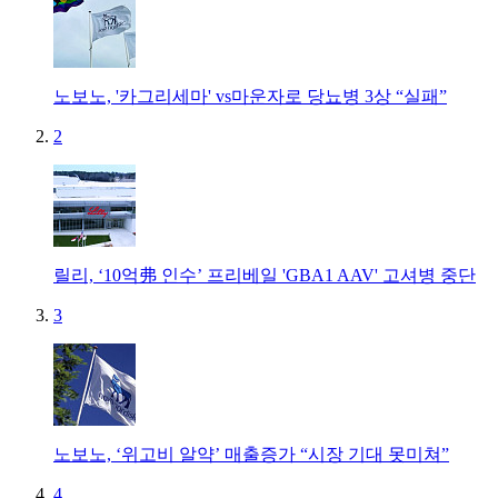
노보노, '카그리세마' vs마운자로 당뇨병 3상 “실패”
2
릴리, ‘10억弗 인수’ 프리베일 'GBA1 AAV' 고셔병 중단
3
노보노, ‘위고비 알약’ 매출증가 “시장 기대 못미쳐”
4