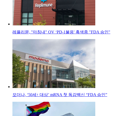
레플리뮨, "마침내" OV ‘PD-1불응' 흑색종 "FDA 승인"
모더나, ‘50세↑ 대상’ mRNA 첫 독감백신 “FDA 승인”