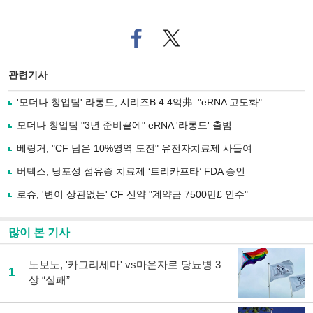
페
트위
이
터로
스
기사
북
공유
관련기사
으
하기
로
'모더나 창업팀' 라롱드, 시리즈B 4.4억弗.."eRNA 고도화"
기
사
모더나 창업팀 "3년 준비끝에" eRNA '라롱드' 출범
공
유
베링거, "CF 남은 10%영역 도전" 유전자치료제 사들여
하
버텍스, 낭포성 섬유증 치료제 ‘트리카프타’ FDA 승인
기
로슈, '변이 상관없는' CF 신약 "계약금 7500만£ 인수"
많이 본 기사
노보노, '카그리세마' vs마운자로 당뇨병 3
1
상 “실패”