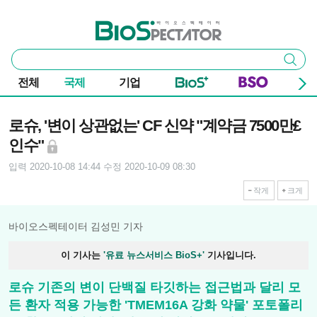
본문 바로가기
주요 메뉴
바이오스펙테이터
통
검색
합
검
전체
국제
기업
색
기사본문
로슈, '변이 상관없는' CF 신약 "계약금 7500만£
인수"
입력 2020-10-08 14:44
수정 2020-10-09 08:30
작게
크게
바이오스펙테이터 김성민 기자
이 기사는
'유료 뉴스서비스 BioS+'
기사입니다.
로슈 기존의 변이 단백질 타깃하는 접근법과 달리 모
든 환자 적용 가능한 'TMEM16A 강화 약물' 포토폴리