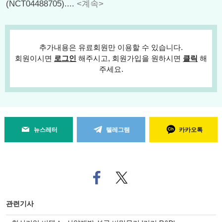
(NCT04488705)....
<계속>
추가내용은 유료회원만 이용할 수 있습니다.
회원이시면
로그인
해주시고, 회원가입을 원하시면
클릭
해
주세요.
뉴스레터
텔레그램
카카오톡
페
트위
이
터로
스
기사
북
공유
관련기사
으
하기
로