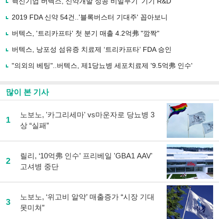
혁신기업 버텍스, 신약개발 성공 비밀무기 '기기 R&D'
기
사
2019 FDA 신약 54건..'블록버스터 기대주' 꼽아보니
공
유
버텍스, '트리카프타' 첫 분기 매출 4.2억弗 "깜짝"
하
버텍스, 낭포성 섬유증 치료제 ‘트리카프타’ FDA 승인
기
"의외의 베팅"..버텍스, 제1당뇨병 세포치료제 '9.5억弗 인수'
많이 본 기사
노보노, '카그리세마' vs마운자로 당뇨병 3
1
상 “실패”
릴리, ‘10억弗 인수’ 프리베일 'GBA1 AAV'
2
고셔병 중단
노보노, ‘위고비 알약’ 매출증가 “시장 기대
3
못미쳐”