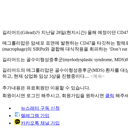
길리어드(Gilead)가 지난달 28일(현지시간) 올해 예정이던 CD4
매그롤리맙은 암세포 표면에 발현하는 CD47을 타깃하는 항체로, 
(macrophage)의 SIRPα와 결합해 대식작용을 회피하는 ‘Don
길리어드는 골수이형성증후군(myelodysplastic syndrome
길리어드의 매그롤리맙은 골수이형성증후군(MDS) 환자를 대상으로 전체반
하고, 현재 상업화 임상 3상을 진행중이다....
<계속>
추가내용은 유료회원만 이용할 수 있습니다.
회원이시면
로그인
해주시고, 회원가입을 원하시면
클릭
해주세
뉴스레터 구독 신청
텔레그램 가입
카카오톡 채널 가입