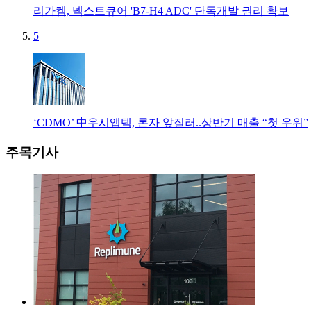
리가켐, 넥스트큐어 'B7-H4 ADC' 단독개발 권리 확보
5
‘CDMO’ 中우시앱텍, 론자 앞질러..상반기 매출 “첫 우위”
주목기사