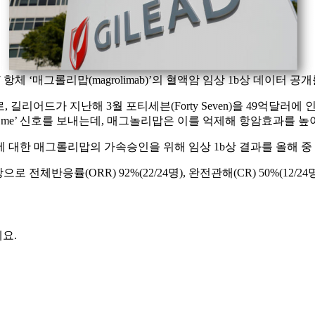
7 항체 ‘매그롤리맙(magrolimab)’의 혈액암 임상 1b상 데이터
길리어드가 지난해 3월 포티세븐(Forty Seven)을 49억달러
’t eat me’ 신호를 보내는데, 매그놀리맙은 이를 억제해 항암효과를 
, MDS)에 대한 매그롤리맙의 가속승인을 위해 임상 1b상 결과를 올해
응률(ORR) 92%(22/24명), 완전관해(CR) 50%(12/24명
요.