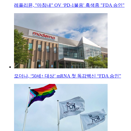
레플리뮨, "마침내" OV ‘PD-1불응' 흑색종 "FDA 승인"
모더나, ‘50세↑ 대상’ mRNA 첫 독감백신 “FDA 승인”