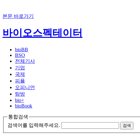
본문 바로가기
바이오스펙테이터
bioBB
BSO
전체기사
기업
국제
피플
오피니언
탐방
bio+
bioBook
통합검색
검색어를 입력해주세요.
검색