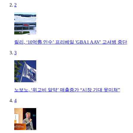
2
릴리, ‘10억弗 인수’ 프리베일 'GBA1 AAV' 고셔병 중단
3
노보노, ‘위고비 알약’ 매출증가 “시장 기대 못미쳐”
4