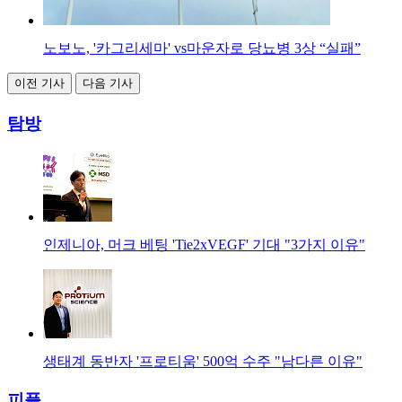
노보노, '카그리세마' vs마운자로 당뇨병 3상 “실패”
이전 기사
다음 기사
탐방
인제니아, 머크 베팅 'Tie2xVEGF' 기대 "3가지 이유"
생태계 동반자 '프로티움' 500억 수주 "남다른 이유"
피플