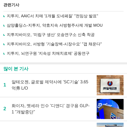
북
공유
관련기사
으
하기
로
지투지, AAIC서 치매 '1개월 도네페질' "전임상 발표"
기
사
삼양홀딩스-지투지, 약효지속 서방형주사제 개발 MOU
공
유
지투지바이오, ‘미립구 생산’ 오송연구소 신축 착공
하
지투지바이오, 서방형 '기술장벽-시장수요' "갭 채운다"
기
지투지, 뇌연구원 '지속성 치매치료제' 공동연구
많이 본 기사
알테오젠, 글로벌 제약사에 'SC기술' 3.65
1
억弗 L/O
화이자, 멧세라 인수 '디앤디' 경구용 GLP-
2
1 "개발중단"