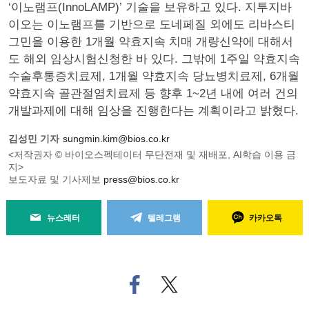
‘이노램프(InnoLAMP)’ 기술을 보유하고 있다. 지투지바
이오는 이노램프를 기반으로 도네페질 외에도 리바스티
그민을 이용한 1개월 약효지속 치매 개량신약에 대해서
도 해외 임상시험신청한 바 있다. 그밖에 1주일 약효지속
수술후통증치료제, 1개월 약효지속 당뇨병치료제, 6개월
약효지속 골관절염치료제 등 향후 1~2년 내에 여러 건의
개발과제에 대해 임상을 진행한다는 계획이라고 밝혔다.
김성민 기자
sungmin.kim@bios.co.kr
<저작권자 © 바이오스펙테이터 무단전재 및 재배포, AI학습 이용 금
지>
보도자료 및 기사제보
press@bios.co.kr
뉴스레터
텔레그램
카카오톡
페
트위
이
터로
스
기사