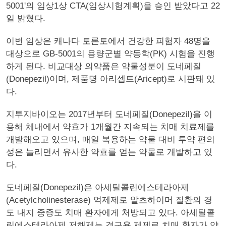
5001'의 임상1상 CTA(임상시험계획)을 승인 받았다고 22
일 밝혔다.
이번 임상은 캐나다 토론토에서 건강한 피험자 48명을
대상으로 GB-5001의 용량군별 약동학(PK) 시험을 진행
하게 된다. 비교대상 의약품은 약물성분이 도네페질
(Donepezil)이며, 제품명 아리셉트(Aricept)로 시판돼 있
다.
지투지바이오는 2017년부터 도네페질(Donepezil)을 이
용해 체내에서 약효가 1개월간 지속되는 치매 치료제를
개발해오고 있으며, 매일 복용하는 약물 대비 투약 편의
성은 늘리면서 유사한 약효를 얻는 약물로 개발하고 있
다.
도네페질(Donepezil)은 아세틸콜린에스테라아제
(Acetylcholinesterase) 억제제로 알츠하이머 질환의 경
도 내지 중증도 치매 환자에게 처방되고 있다. 아세틸콜
린에스테라아제 저해제는 경구용 제제로 치매 환자가 약