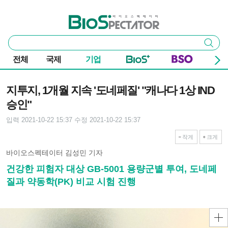
본문 바로가기
주요 메뉴
바이오스펙테이터
통
검색
합
검
전체
국제
기업
색
기사본문
지투지, 1개월 지속 '도네페질' "캐나다 1상 IND
승인"
입력 2021-10-22 15:37
수정 2021-10-22 15:37
작게
크게
바이오스펙테이터 김성민 기자
건강한 피험자 대상 GB-5001 용량군별 투여, 도네페
질과 약동학(PK) 비교 시험 진행