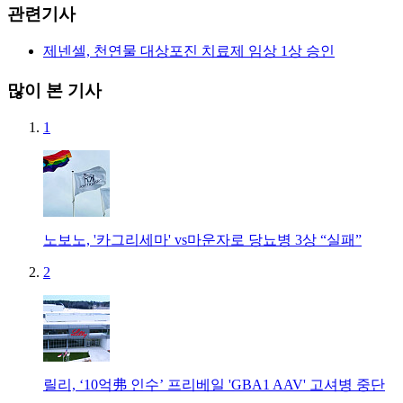
관련기사
제넨셀, 천연물 대상포진 치료제 임상 1상 승인
많이 본 기사
1
노보노, '카그리세마' vs마운자로 당뇨병 3상 “실패”
2
릴리, ‘10억弗 인수’ 프리베일 'GBA1 AAV' 고셔병 중단