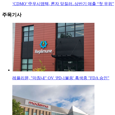
‘CDMO’ 中우시앱텍, 론자 앞질러..상반기 매출 “첫 우위”
주목기사
레플리뮨, "마침내" OV ‘PD-1불응' 흑색종 "FDA 승인"