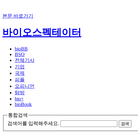
본문 바로가기
바이오스펙테이터
bioBB
BSO
전체기사
기업
국제
피플
오피니언
탐방
bio+
bioBook
통합검색
검색어를 입력해주세요.
검색