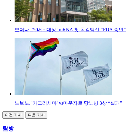
모더나, ‘50세↑ 대상’ mRNA 첫 독감백신 “FDA 승인”
노보노, '카그리세마' vs마운자로 당뇨병 3상 “실패”
이전 기사
다음 기사
탐방