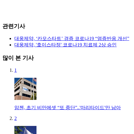
관련기사
대웅제약, ‘카모스타트’ 경증 코로나19 “염증반응 개선”
대웅제약, '호이스타정' 코로나19 치료제 2상 승인
많이 본 기사
1
암젠, 초기 비만에셋 “또 중단”..'마리타이드'만 남아
2