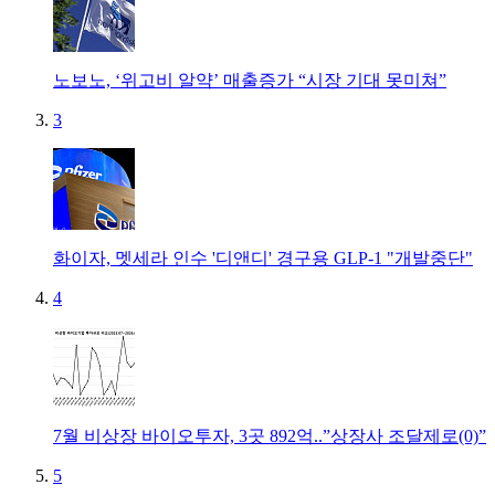
노보노, ‘위고비 알약’ 매출증가 “시장 기대 못미쳐”
3
화이자, 멧세라 인수 '디앤디' 경구용 GLP-1 "개발중단"
4
7월 비상장 바이오투자, 3곳 892억..”상장사 조달제로(0)”
5