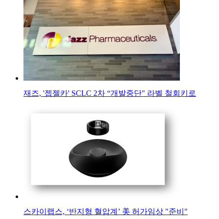
재즈, '젭젤카' SCLC 2차 “개발중단" 라벨 철회키로
스카이랩스, ‘반지형 혈압계’ 美 허가임상 "준비"