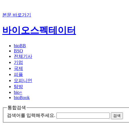
본문 바로가기
바이오스펙테이터
bioBB
BSO
전체기사
기업
국제
피플
오피니언
탐방
bio+
bioBook
통합검색
검색어를 입력해주세요.
검색