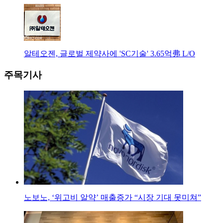
알테오젠, 글로벌 제약사에 'SC기술' 3.65억弗 L/O
주목기사
노보노, ‘위고비 알약’ 매출증가 “시장 기대 못미쳐”