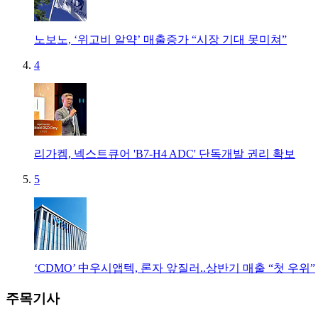
노보노, ‘위고비 알약’ 매출증가 “시장 기대 못미쳐”
4
리가켐, 넥스트큐어 'B7-H4 ADC' 단독개발 권리 확보
5
‘CDMO’ 中우시앱텍, 론자 앞질러..상반기 매출 “첫 우위”
주목기사