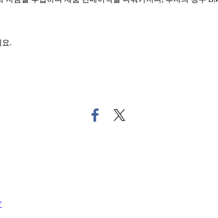
요.
페
트
이
위
스
터
북
로
으
기
로
사
기
공
사
유
공
하
"
유
기
하