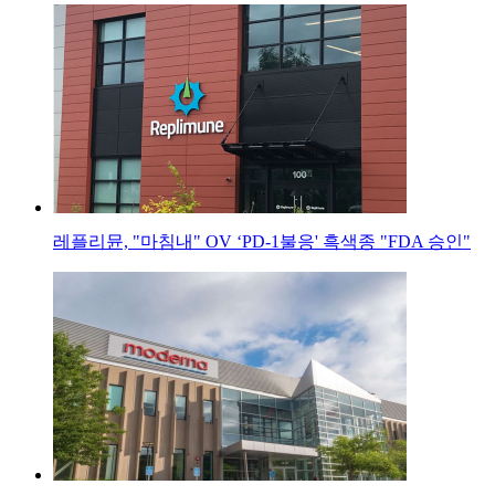
레플리뮨, "마침내" OV ‘PD-1불응' 흑색종 "FDA 승인"