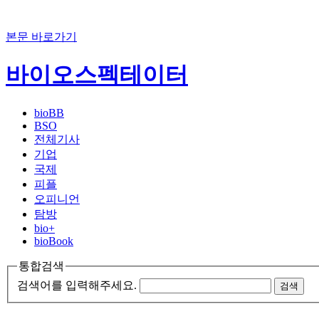
본문 바로가기
바이오스펙테이터
bioBB
BSO
전체기사
기업
국제
피플
오피니언
탐방
bio+
bioBook
통합검색
검색어를 입력해주세요.
검색