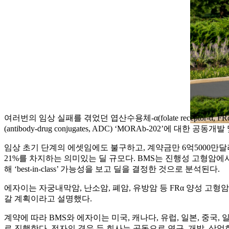
여러번의 임상 실패를 겪었던 엽산수용체-α(folate receptor-α, F
(antibody-drug conjugates, ADC) ‘MORAb-202’에 
임상 초기 단계의 에셋임에도 불구하고, 계약금만 6억5000만달
21%를 차지하는 의미있는 딜 규모다. BMS는 진행성 고형암에서 확
해 ‘best-in-class’ 가능성을 보고 딜을 결정한 것으로 분석된다.
에자이는 자궁내막암, 난소암, 폐암, 유방암 등 FRα 양성 고형암
갈 계획이라고 설명했다.
계약에 따라 BMS와 에자이는 미국, 캐나다, 유럽, 일본, 중
로 진행한다. 전자의 경우 두 회사는 공동으로 연구, 개발, 상업