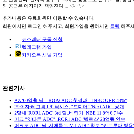
와 공급은 에자이가 책임진다....
<계속>
추가내용은 유료회원만 이용할 수 있습니다.
회원이시면
로그인
해주시고, 회원가입을 원하시면
클릭
해주세
뉴스레터 구독 신청
텔레그램 가입
카카오톡 채널 가입
관련기사
AZ '60억弗 딜' TROP2 ADC 첫결과 "TNBC ORR 43%"
'화이자·레고켐 L/I' 픽시스, "드디어" 'Next ADC' 공개
2달새 'ROR1 ADC' 3rd 딜..베링거, NBE 11.8억€ 인수
머크 "잇따른 ADC"..ROR1 ADC '벨로스' 28억弗 인수
머크도 ADC 딜..시애틀 'LIV-1 ADC' 확보 "키트루다 병용