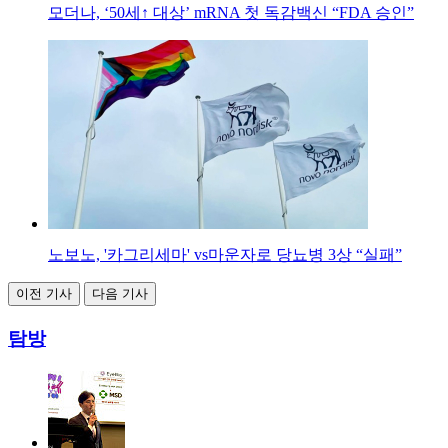
모더나, ‘50세↑ 대상’ mRNA 첫 독감백신 “FDA 승인”
노보노, '카그리세마' vs마운자로 당뇨병 3상 “실패”
이전 기사
다음 기사
탐방