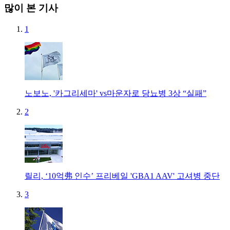
많이 본 기사
1
노보노, '카그리세마' vs마운자로 당뇨병 3상 “실패”
2
릴리, ‘10억弗 인수’ 프리베일 'GBA1 AAV' 고셔병 중단
3