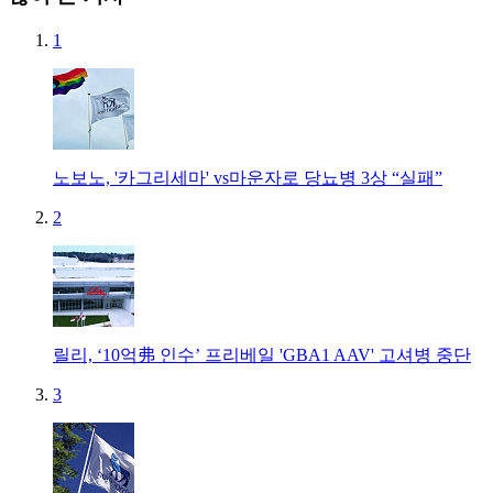
1
노보노, '카그리세마' vs마운자로 당뇨병 3상 “실패”
2
릴리, ‘10억弗 인수’ 프리베일 'GBA1 AAV' 고셔병 중단
3