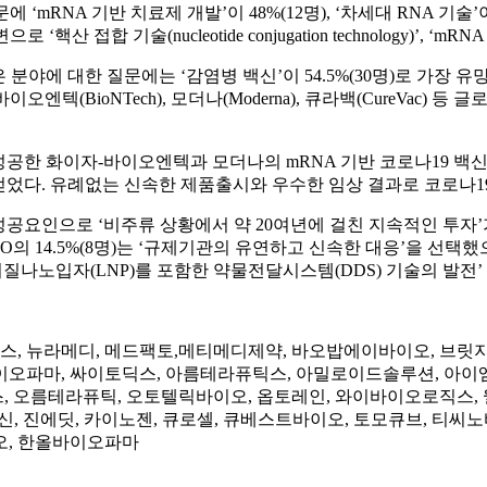
RNA 기반 치료제 개발’이 48%(12명), ‘차세대 RNA 기술’이 2
핵산 접합 기술(nucleotide conjugation technology)’, 
에 대한 질문에는 ‘감염병 백신’이 54.5%(30명)로 가장 유망하게
실제 바이오엔텍(BioNTech), 모더나(Moderna), 큐라백(CureV
성공한 화이자-바이오엔텍과 모더나의 mRNA 기반 코로나19 백
 얻었다. 유례없는 신속한 제품출시와 우수한 임상 결과로 코로나
인 성공요인으로 ‘비주류 상황에서 약 20여년에 걸친 지속적인 투자’
의 14.5%(8명)는 ‘규제기관의 유연하고 신속한 대응’을 선택했으며
질나노입자(LNP)를 포함한 약물전달시스템(DDS) 기술의 발전’ 
, 뉴라메디, 메드팩토,메티메디제약, 바오밥에이바이오, 브릿
이오파마, 싸이토딕스, 아름테라퓨틱스, 아밀로이드솔루션, 아이엠
, 오름테라퓨틱, 오토텔릭바이오, 옵토레인, 와이바이오로직스, 
신, 진에딧, 카이노젠, 큐로셀, 큐베스트바이오, 토모큐브, 티씨
오, 한올바이오파마