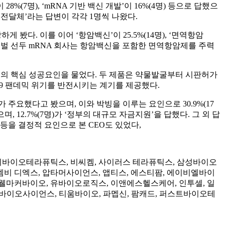
8%(7명), ‘mRNA 기반 백신 개발’이 16%(4명) 등으로 답했으
‘mRNA 전달체’라는 답변이 각각 1명씩 나왔다.
 봤다. 이를 이어 ‘항암백신’이 25.5%(14명), ‘면역항암
ac) 등 글로벌 선두 mRNA 회사는 항암백신을 포함한 면역항암제를 주력
신의 핵심 성공요인을 물었다. 두 제품은 약물발굴부터 시판허가
19 팬데믹 위기를 반전시키는 계기를 제공했다.
가 주요했다고 봤으며, 이와 박빙을 이루는 요인으로 30.9%(17
, 12.7%(7명)가 ‘정부의 대규모 자금지원’을 답했다. 그 외 답
등을 결정적 요인으로 본 CEO도 있었다,
지바이오테라퓨틱스, 비씨켐, 사이러스 테라퓨틱스, 삼성바이오
비 디엑스, 압타머사이언스, 앱티스, 에스티팜, 에이비엘바이
웰마커바이오, 유바이오로직스, 이앤에스헬스케어, 인투셀, 일
노바이오사이언스, 티움바이오, 파멥신, 팜캐드, 퍼스트바이오테