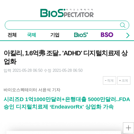
본문 바로가기
주요 메뉴
바이오스펙테이터
통
검색
합
검
전체
국제
기업
색
기사본문
아킬리, 1.6억弗 조달.. 'ADHD' 디지털치료제 상
업화
입력 2021-05-28 06:50
수정 2021-05-28 06:50
작게
크게
바이오스펙테이터 서윤석 기자
시리즈D 1억1000만달러+은행대출 5000만달러..FDA
승인 디지털치료제 ‘EndeavorRx' 상업화 가속