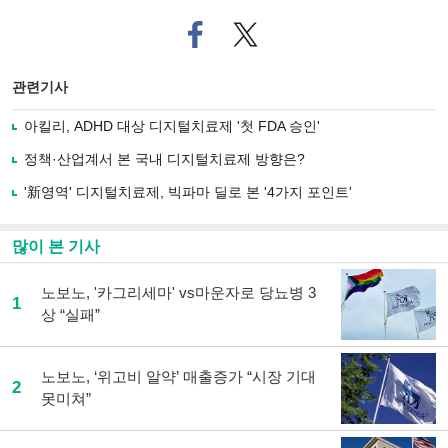
페
트위
이
터로
스
기사
북
공유
관련기사
으
하기
로
아킬리, ADHD 대상 디지털치료제 '첫 FDA 승인'
기
사
정책·산업계서 본 국내 디지털치료제 방향은?
공
유
'新영역' 디지털치료제, 빅파마 딜로 본 '4가지 포인트'
하
기
많이 본 기사
노보노, '카그리세마' vs마운자로 당뇨병 3
1
상 “실패”
노보노, ‘위고비 알약’ 매출증가 “시장 기대
2
못미쳐”