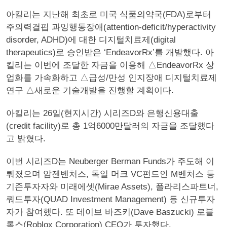
아킬리는 지난해 최초로 미국 식품의약국(FDA)로부터
주의력결핍 과잉행동장애(attention-deficit/hyperactivity
disorder, ADHD)에 대한 디지털치료제(digital
therapeutics)로 승인받은 ‘EndeavorRx’를 개발했다. 아
킬리는 이번에 조달한 자금을 이용해 △EndeavorRx 상
업화를 가속화하고 △급성/만성 인지장애 디지털치료제
연구 △새로운 기술개발을 진행할 계획이다.
아킬리는 26일(현지시간) 시리즈D와 은행신용대출
(credit facility)로 총 1억6000만달러의 자금을 조달했다
고 밝혔다.
이번 시리즈D는 Neuberger Berman Funds가 주도해 이
뤄졌으며 암젠벤처스, 독일 머크 VC펀드인 M벤처스 등
기존투자자와 미래에셋(Mirae Assets), 폴라리스파트너,
쿼드투자(QUAD Investment Management) 등 신규투자
자가 참여했다. 또 데이브 바즈키(Dave Baszucki) 로블
록스(Roblox Corporation) CEO가 투자했다.