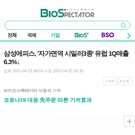
본문 바로가기
주요 메뉴
바이오스펙테이터
통
검색
합
검
전체
국제
기업
색
기사본문
삼성에피스, '자가면역 시밀러3종' 유럽 1Q매출
6.3%↓
입력 2021-04-23 09:59
수정 2021-04-25 09:30
작게
크게
바이오스펙테이터 서윤석 기자
코로나19 대응 先주문 따른 기저효과