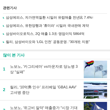
스
기사
북
공유
관련기사
으
하기
로
삼성에피스, 자가면역질환 시밀러 유럽매출 전년比 7.4%↑
기
사
삼성에피스, 유한양행과 '휴미라' 시밀러 국내판매 계약
공
유
삼성바이오로직스, 2Q 매출 1.3조·영업이익 5864억
하
릴리, 삼성바이오와 ‘LGL 인천’ 공동운영..“30개社 지원"
기
많이 본 기사
노보노, '카그리세마' vs마운자로 당뇨병 3
1
상 “실패”
릴리, ‘10억弗 인수’ 프리베일 'GBA1 AAV'
2
고셔병 중단
노보노, ‘위고비 알약’ 매출증가 “시장 기대