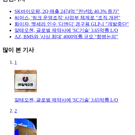
SK바이오팜, 2Q 매출 2474억 "전년比 40.3% 증가"
씨어스, '씽크 운영조직' 사업부 체계로 "조직 개편"
화이자, 멧세라 인수 '디앤디' 경구용 GLP-1 "개발중단"
알테오젠, 글로벌 제약사에 'SC기술' 3.65억弗 L/O
AZ, BMS와 '사상 최대' 4000억弗 규모 "합병논의"
많이 본 기사
1
알테오젠, 글로벌 제약사에 'SC기술' 3.65억弗 L/O
2