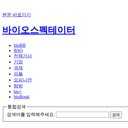
본문 바로가기
바이오스펙테이터
bioBB
BSO
전체기사
기업
국제
피플
오피니언
탐방
bio+
bioBook
통합검색
검색어를 입력해주세요.
검색