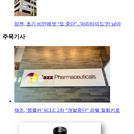
암젠, 초기 비만에셋 “또 중단”..'마리타이드'만 남아
주목기사
재즈, '젭젤카' SCLC 2차 “개발중단" 라벨 철회키로