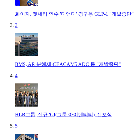
화이자, 멧세라 인수 '디앤디' 경구용 GLP-1 "개발중단"
3
BMS, AR 분해제·CEACAM5 ADC 등 "개발중단"
4
HLB그룹, 신규 'GI(그룹 아이덴티티)' 선포식
5