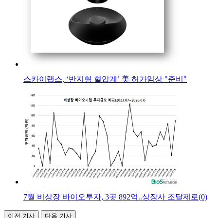
스카이랩스, ‘반지형 혈압계’ 美 허가임상 "준비"
7월 비상장 바이오투자, 3곳 892억..상장사 조달제로(0)
이전 기사
다음 기사