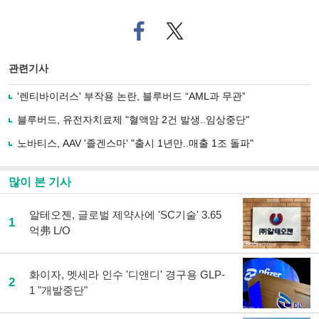
페
트위
이
터로
스
기사
북
공유
관련기사
으
하기
로
'렌티바이러스' 부작용 논란, 블루버드 “AML과 무관”
기
사
블루버드, 유전자치료제 "혈액암 2건 발생..임상중단"
공
유
노바티스, AAV '졸겐스마' "출시 1년만..매출 1조 돌파"
하
기
많이 본 기사
알테오젠, 글로벌 제약사에 'SC기술' 3.65
1
억弗 L/O
화이자, 멧세라 인수 '디앤디' 경구용 GLP-
2
1 "개발중단"