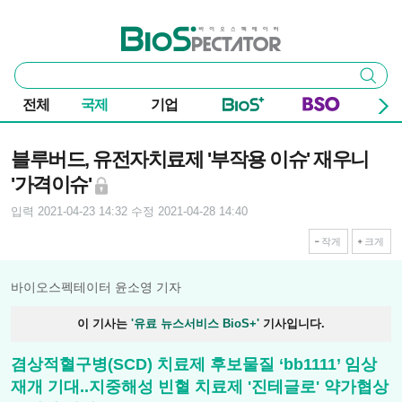
본문 바로가기
주요 메뉴
바이오스펙테이터
통
검색
합
검
전체
국제
기업
색
기사본문
블루버드, 유전자치료제 '부작용 이슈' 재우니
'가격이슈'
입력 2021-04-23 14:32
수정 2021-04-28 14:40
작게
크게
바이오스펙테이터 윤소영 기자
이 기사는
'유료 뉴스서비스 BioS+'
기사입니다.
겸상적혈구병(SCD) 치료제 후보물질 ‘bb1111’ 임상
재개 기대..지중해성 빈혈 치료제 '진테글로' 약가협상