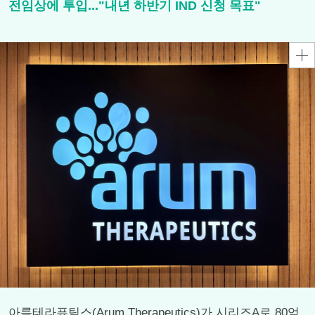
전임상에 투입..."내년 하반기 IND 신청 목표"
아름테라퓨틱스(Arum Therapeutics)가 시리즈A로 80억