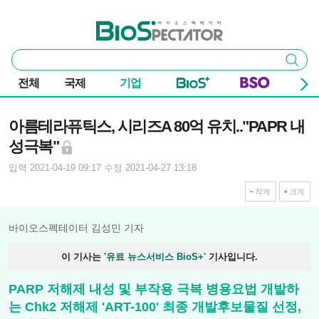
본문 바로가기
주요 메뉴
바이오스펙테이터
통
검색
합
검
전체
국제
기업
색
기사본문
아름테라퓨틱스, 시리즈A 80억 유치.."PAPR 내
성극복"
입력 2021-04-19 09:17
수정 2021-04-27 13:18
작게
크게
바이오스펙테이터 김성민 기자
이 기사는
'유료 뉴스서비스 BioS+'
기사입니다.
PARP 저해제 내성 및 부작용 극복 병용요법 개발하
는 Chk2 저해제 'ART-100' 최종 개발후보물질 선정,