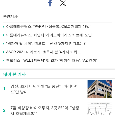
페
트위
이
터로
스
기사
북
공유
관련기사
으
하기
로
아름테라퓨틱스, "PARP 내성극복..Chk2 저해제 개발"
기
사
아름테라퓨틱스, 화연서 '라이노바이러스 치료제' 도입
공
유
"빅파마 딜 시작"..떠오르는 신약 '5가지 키워드는?'
하
AACR 2021 미리보기..초록서 본 '4가지 키워드'
기
젠탈리스, 'WEE1저해제' 첫 결과 "예외적 효능"..'AZ 경쟁'
많이 본 기사
암젠, 초기 비만에셋 “또 중단”..'마리타이
1
드'만 남아
7월 비상장 바이오투자, 3곳 892억..”상장
2
사 조달제로(0)”