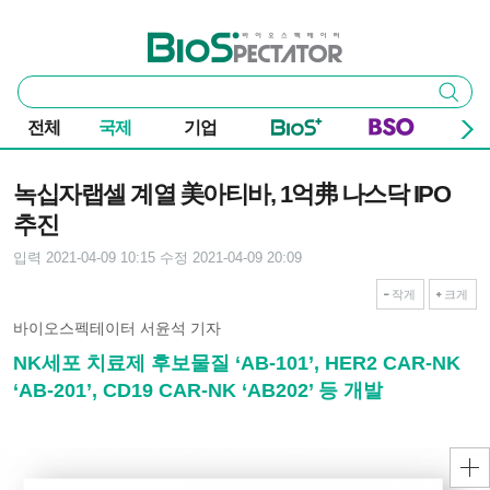
본문 바로가기
주요 메뉴
바이오스펙테이터
통
검색
합
검
전체
국제
기업
색
기사본문
녹십자랩셀 계열 美아티바, 1억弗 나스닥 IPO
추진
입력 2021-04-09 10:15
수정 2021-04-09 20:09
작게
크게
바이오스펙테이터 서윤석 기자
NK세포 치료제 후보물질 ‘AB-101’, HER2 CAR-NK
‘AB-201’, CD19 CAR-NK ‘AB202’ 등 개발