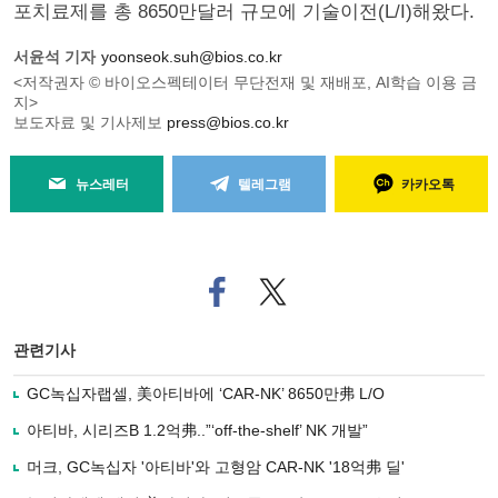
포치료제를 총 8650만달러 규모에 기술이전(L/I)해왔다.
서윤석 기자
yoonseok.suh@bios.co.kr
<저작권자 © 바이오스펙테이터 무단전재 및 재배포, AI학습 이용 금
지>
보도자료 및 기사제보
press@bios.co.kr
뉴스레터
텔레그램
카카오톡
페
트위
이
터로
스
기사
북
공유
관련기사
으
하기
로
GC녹십자랩셀, 美아티바에 ‘CAR-NK’ 8650만弗 L/O
기
사
아티바, 시리즈B 1.2억弗..”‘off-the-shelf’ NK 개발”
공
유
머크, GC녹십자 '아티바'와 고형암 CAR-NK '18억弗 딜'
하