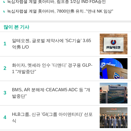
녹십자랩셀 계열 美아티바, 림프종 1/2상 IND FDA승인
기
녹십자랩셀 계열 美아티바, 7800만弗 유치.."연내 NK 임상"
많이 본 기사
알테오젠, 글로벌 제약사에 'SC기술' 3.65
1
억弗 L/O
화이자, 멧세라 인수 '디앤디' 경구용 GLP-
2
1 "개발중단"
BMS, AR 분해제·CEACAM5 ADC 등 "개
3
발중단"
HLB그룹, 신규 'GI(그룹 아이덴티티)' 선포
4
식