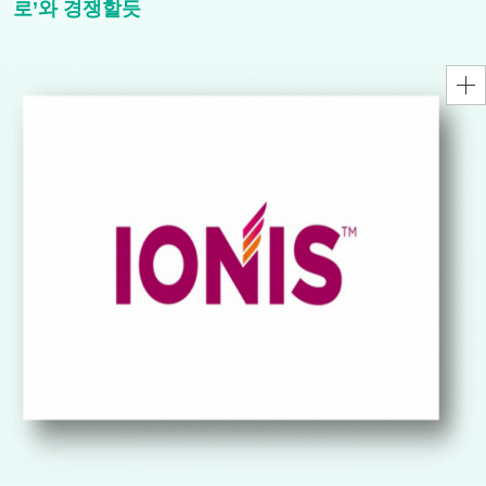
로’와 경쟁할듯