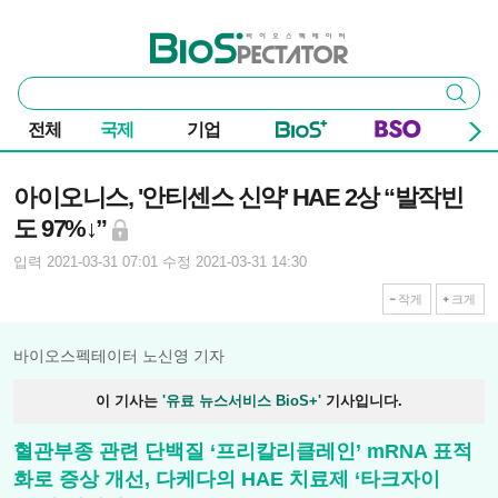
본문 바로가기
주요 메뉴
바이오스펙테이터
통
검색
합
검
전체
국제
기업
색
기사본문
아이오니스, '안티센스 신약' HAE 2상 “발작빈
도 97%↓”
입력 2021-03-31 07:01
수정 2021-03-31 14:30
작게
크게
바이오스펙테이터 노신영 기자
이 기사는
'유료 뉴스서비스 BioS+'
기사입니다.
혈관부종 관련 단백질 ‘프리칼리클레인’ mRNA 표적
화로 증상 개선, 다케다의 HAE 치료제 ‘타크자이