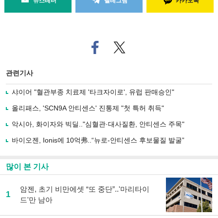
뉴스레터
텔레그램
카카오톡
페
트위
이
터로
스
기사
북
공유
관련기사
으
하기
로
샤이어 "혈관부종 치료제 '타크자이로', 유럽 판매승인"
기
사
올리패스, 'SCN9A 안티센스' 진통제 "첫 특허 취득"
공
유
악시아, 화이자와 빅딜.."심혈관·대사질환, 안티센스 주목"
하
바이오젠, Ionis에 10억弗..“뉴로-안티센스 후보물질 발굴”
기
많이 본 기사
암젠, 초기 비만에셋 “또 중단”..'마리타이
1
드'만 남아