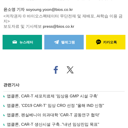
윤소영 기자
soyoung.yoon@bios.co.kr
<저작권자 © 바이오스펙테이터 무단전재 및 재배포, AI학습 이용 금
지>
보도자료 및 기사제보
press@bios.co.kr
뉴스레터
텔레그램
카카오톡
페
트위
이
터로
스
기사
북
공유
관련기사
으
하기
로
앱클론, CAR-T 세포치료제 '임상용 GMP 시설 구축'
기
사
앱클론, 'CD19 CAR-T' 임상 CRO 선정 "올해 IND 신청"
공
유
앱클론, 펜실베니아 의과대학 'CAR-T 공동연구 협약'
하
앱클론, CAR-T 생산시설 구축.."내년 임상진입 목표"
기