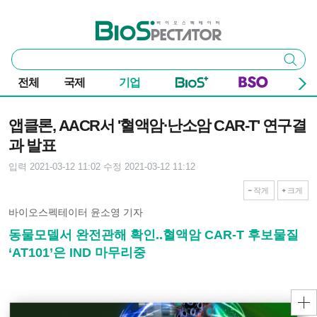
본문 바로가기
주요 메뉴
바이오스펙테이터
통
검색
합
검
전체
국제
기업
색
기사본문
앱클론, AACR서 '혈액암·난소암 CAR-T' 연구결
과 발표
입력 2021-03-12 11:02
수정 2021-03-12 11:12
작게
크게
바이오스펙테이터 윤소영 기자
동물모델서 완전관해 확인..혈액암 CAR-T 후보물질
‘AT101’은 IND 마무리중