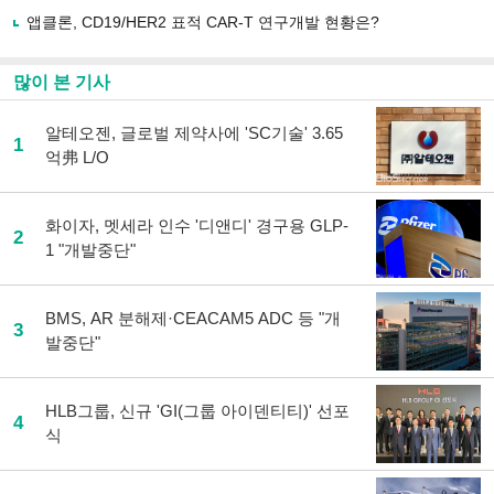
앱클론, CD19/HER2 표적 CAR-T 연구개발 현황은?
많이 본 기사
알테오젠, 글로벌 제약사에 'SC기술' 3.65
1
억弗 L/O
화이자, 멧세라 인수 '디앤디' 경구용 GLP-
2
1 "개발중단"
BMS, AR 분해제·CEACAM5 ADC 등 "개
3
발중단"
HLB그룹, 신규 'GI(그룹 아이덴티티)' 선포
4
식