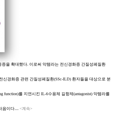
받으며 적응증을 확대했다. 이로써 악템라는 전신경화증 간질성폐질환
 전신경화증 관련 간질성폐질환(SSc-ILD) 환자들을 대상으로 분
ction)를 지연시킨 IL-6수용체 길항제(antagonist) 악템라를
처음이다....
<계속>