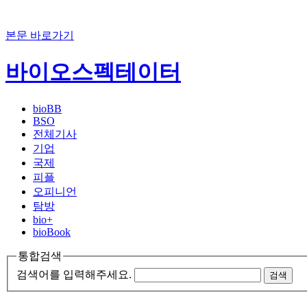
본문 바로가기
바이오스펙테이터
bioBB
BSO
전체기사
기업
국제
피플
오피니언
탐방
bio+
bioBook
통합검색
검색어를 입력해주세요.
검색