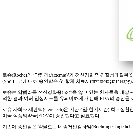
로슈(Roche)의 ‘악템라(Actemra)’가 전신경화증 간질성폐
(SSc-ILD)에 대해 승인받은 첫 항체 치료제(first biologic therapy
로슈는 악템라를 전신경화증(SSc)을 앓고 있는 환자들을 대상으로
석한 결과 여러 임상지표를 유의미하게 개선해 FDA의 승인을 
로슈 자회사 제넨텍(Genetech)은 지난 4일(현지시간) 희귀질환인 전
미국 식품의약국(FDA)이 승인했다고 발표했다.
기존에 승인받은 약물로는 베링거인겔하임(Boehringer Ingelheim)