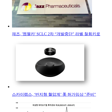
재즈, '젭젤카' SCLC 2차 “개발중단" 라벨 철회키로
스카이랩스, ‘반지형 혈압계’ 美 허가임상 "준비"