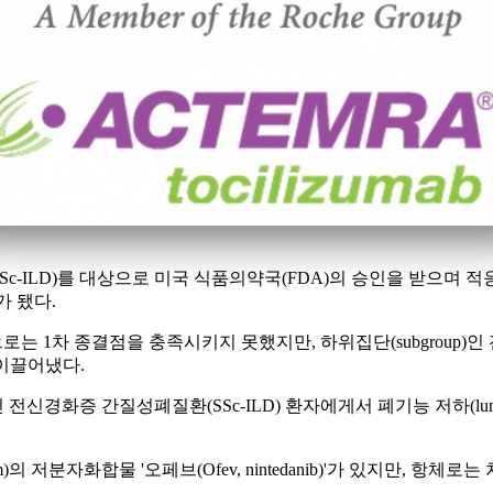
질환(SSc-ILD)를 대상으로 미국 식품의약국(FDA)의 승인을 
)가 됐다.
는 1차 종결점을 충족시키지 못했지만, 하위집단(subgroup)인
이끌어냈다.
신경화증 간질성폐질환(SSc-ILD) 환자에게서 폐기능 저하(lung fun
의 저분자화합물 '오페브(Ofev, nintedanib)'가 있지만, 항체로는 