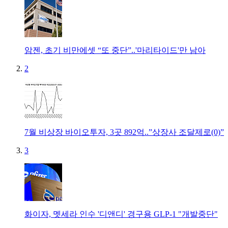
암젠, 초기 비만에셋 “또 중단”..'마리타이드'만 남아
2
7월 비상장 바이오투자, 3곳 892억..”상장사 조달제로(0)”
3
화이자, 멧세라 인수 '디앤디' 경구용 GLP-1 "개발중단"