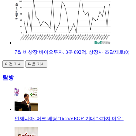
7월 비상장 바이오투자, 3곳 892억..상장사 조달제로(0)
이전 기사
다음 기사
탐방
인제니아, 머크 베팅 'Tie2xVEGF' 기대 "3가지 이유"