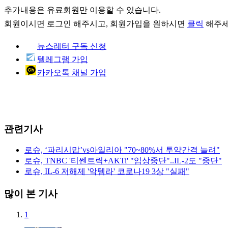
추가내용은 유료회원만 이용할 수 있습니다.
회원이시면
로그인
해주시고, 회원가입을 원하시면
클릭
해주세
뉴스레터 구독 신청
텔레그램 가입
카카오톡 채널 가입
관련기사
로슈, ‘파리시맙’vs아일리아 "70~80%서 투약간격 늘려"
로슈, TNBC '티쎈트릭+AKTi' "임상중단"..IL-2도 "중단"
로슈, IL-6 저해제 '악템라' 코로나19 3상 "실패"
많이 본 기사
1