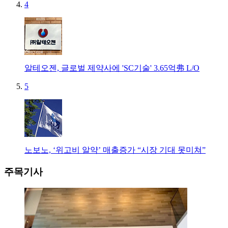
4
알테오젠, 글로벌 제약사에 'SC기술' 3.65억弗 L/O
5
노보노, ‘위고비 알약’ 매출증가 “시장 기대 못미쳐”
주목기사