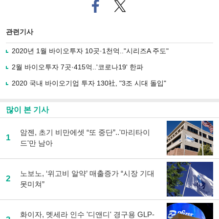
페
트위
이
터로
스
기사
북
공유
관련기사
으
하기
로
2020년 1월 바이오투자 10곳·1천억.."시리즈A 주도"
기
사
2월 바이오투자 7곳·415억..'코로나19' 한파
공
유
2020 국내 바이오기업 투자 130社, "3조 시대 돌입"
하
기
많이 본 기사
암젠, 초기 비만에셋 “또 중단”..'마리타이
1
드'만 남아
노보노, ‘위고비 알약’ 매출증가 “시장 기대
2
못미쳐”
화이자, 멧세라 인수 '디앤디' 경구용 GLP-