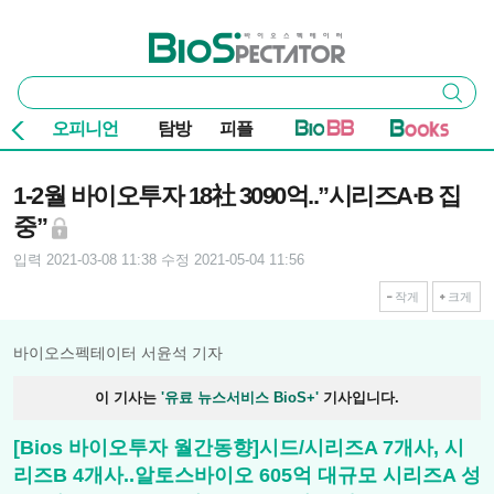
본문 바로가기
주요 메뉴
바이오스펙테이터
통
검색
합
검
오피니언
탐방
피플
색
기사본문
1-2월 바이오투자 18社 3090억..”시리즈A∙B 집
중”
입력 2021-03-08 11:38
수정 2021-05-04 11:56
작게
크게
바이오스펙테이터 서윤석 기자
이 기사는
'유료 뉴스서비스 BioS+'
기사입니다.
[Bios 바이오투자 월간동향]시드/시리즈A 7개사, 시
리즈B 4개사..알토스바이오 605억 대규모 시리즈A 성