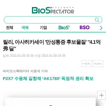
본문 바로가기
주요 메뉴
바이오스펙테이터
통
검색
합
검
전체
국제
기업
색
기사본문
릴리, 아사히카세이 '만성통증 후보물질' "4.1억
弗 딜"
입력 2021-01-29 15:34
수정 2021-01-29 15:34
작게
크게
바이오스펙테이터 서윤석 기자
P2X7 수용체 길항제 ‘AK1780’ 독점적 권리 확보