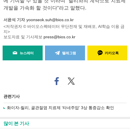
에 기여할 수 있을 것”이라며 “릴리와의 계약으로 치료제
개발을 가속화 할 것이다”라고 말했다.
서윤석 기자
yoonseok.suh@bios.co.kr
<저작권자 © 바이오스펙테이터 무단전재 및 재배포, AI학습 이용 금
지>
보도자료 및 기사제보
press@bios.co.kr
뉴스레터
텔레그램
카카오톡
페
트위
이
터로
스
기사
북
공유
관련기사
으
하기
로
화이자-릴리, 골관절염 치료제 ‘타네주맙’ 3상 통증감소 확인
기
사
공
많이 본 기사
유