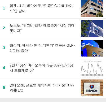
하
암젠, 초기 비만에셋 “또 중단”..'마리타이
기
1
드'만 남아
노보노, ‘위고비 알약’ 매출증가 “시장 기대
2
못미쳐”
화이자, 멧세라 인수 '디앤디' 경구용 GLP-
3
1 "개발중단"
7월 비상장 바이오투자, 3곳 892억..”상장
4
사 조달제로(0)”
알테오젠, 글로벌 제약사에 'SC기술' 3.65
5
억弗 L/O