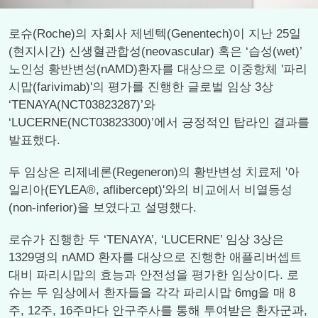
로슈(Roche)의 자회사 제넨텍(Genentech)이 지난 25일
(현지시간) 신생혈관합성(neovascular) 혹은 ‘습성(wet)’
노인성 황반변성(nAMD)환자를 대상으로 이중항체 '파리
시맙(farivimab)'의 평가를 진행한 글로벌 임상 3상
‘TENAYA(NCT03823287)’와
‘LUCERNE(NCT03823300)’에서 긍정적인 탑라인 결과를
발표했다.
두 임상은 리제네론(Regeneron)의 황반변성 치료제 '아
일리아(EYLEA®, aflibercept)'와의 비교에서 비열등성
(non-inferior)을 보였다고 설명했다.
로슈가 진행한 두 ‘TENAYA’, ‘LUCERNE’ 임상 3상은
1329명의 nAMD 환자를 대상으로 진행한 애플리버셉트
대비 파리시맙의 효능과 안전성을 평가한 임상이다. 로
슈는 두 임상에서 환자들을 각각 파리시맙 6mg을 매 8
주, 12주, 16주마다 안구주사를 통해 투여받은 환자군과,