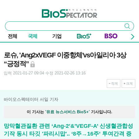
본문 바로가기
주요 메뉴
바이오스펙테이터
통
검색
합
검
전체
국제
기업
색
기사본문
로슈, 'Ang2xVEGF 이중항체'vs아일리아 3상
“긍정적”
입력 2021-01-27 09:04
수정 2021-02-26 13:16
작게
크게
바이오스펙테이터 서일 기자
이 기사는
'유료 뉴스서비스 BioS+'
기사입니다.
망막혈관질환 관련 ‘Ang-2’&’VEGF-A’ 신생혈관합성
기작 동시 타깃 '파리시맙'.. ‘8주→16주’ 투여간격 증