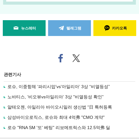
뉴스레터
텔레그램
카카오톡
페
트위
이
터로
스
기사
북
공유
관련기사
으
하기
로
로슈, 이중항체 ‘파리시맙’vs'아일리아’ 3상 “비열등성”
기
사
노바티스, ‘비오뷰vs아일리아’ 3상 "비열등성 확인”
공
유
알테오젠, 아일리아 바이오시밀러 생산법 “日 특허등록
하
삼성바이오로직스, 로슈와 최대 4억弗 "CMO 계약"
기
로슈 "RNA SM '또' 베팅" 리보메트릭스와 12.5억弗 딜