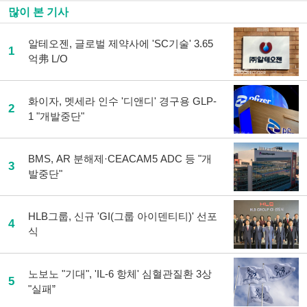
많이 본 기사
알테오젠, 글로벌 제약사에 'SC기술' 3.65
1
억弗 L/O
화이자, 멧세라 인수 '디앤디' 경구용 GLP-
2
1 "개발중단"
BMS, AR 분해제·CEACAM5 ADC 등 "개
3
발중단"
HLB그룹, 신규 'GI(그룹 아이덴티티)' 선포
4
식
노보노 "기대", 'IL-6 항체' 심혈관질환 3상
5
"실패”