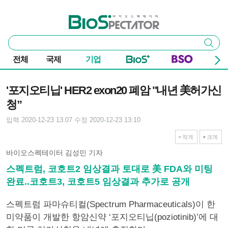
본문 바로가기
주요 메뉴
바이오스펙테이터
통
검색
합
검
전체
국제
기업
색
기사본문
'포지오티닙' HER2 exon20 폐암 "내년 美허가신
청”
입력 2020-12-23 13:07
수정 2020-12-23 13:10
작게
크게
바이오스펙테이터 김성민 기자
스펙트럼, 코호트2 임상결과 토대로 美 FDA와 미팅
완료..코호트3, 코호트5 임상결과 추가로 공개
스펙트럼 파마슈티컬(Spectrum Pharmaceuticals)이 한
미약품이 개발한 항암신약 ‘포지오티닙(poziotinib)’에 대