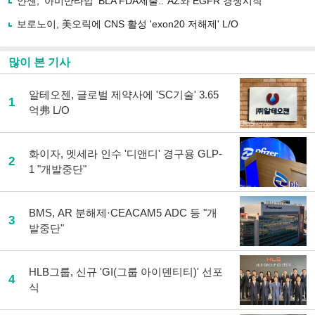
얀센, '아미반타맙' BLA FDA제출..“AZ와 EGFR 경쟁시작”
기
보로노이, 美오릭에 CNS 활성 'exon20 저해제' L/O
많이 본 기사
알테오젠, 글로벌 제약사에 'SC기술' 3.65
1
억弗 L/O
화이자, 멧세라 인수 '디앤디' 경구용 GLP-
2
1 "개발중단"
BMS, AR 분해제·CEACAM5 ADC 등 "개
3
발중단"
HLB그룹, 신규 'GI(그룹 아이덴티티)' 선포
4
식