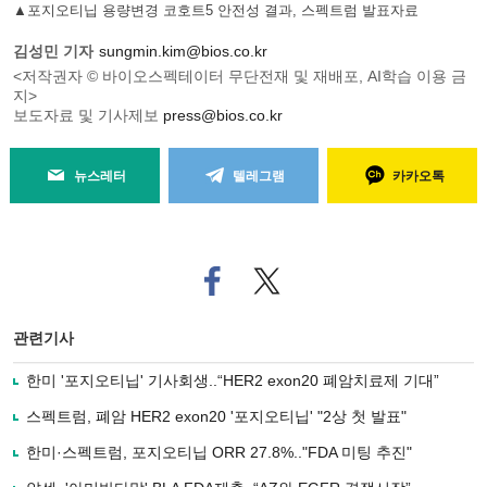
▲포지오티닙 용량변경 코호트5 안전성 결과, 스펙트럼 발표자료
김성민 기자
sungmin.kim@bios.co.kr
<저작권자 © 바이오스펙테이터 무단전재 및 재배포, AI학습 이용 금
지>
보도자료 및 기사제보
press@bios.co.kr
뉴스레터
텔레그램
카카오톡
페
트위
이
터로
스
기사
북
공유
관련기사
으
하기
로
한미 '포지오티닙' 기사회생..“HER2 exon20 폐암치료제 기대”
기
사
스펙트럼, 폐암 HER2 exon20 '포지오티닙' "2상 첫 발표"
공
유
한미·스펙트럼, 포지오티닙 ORR 27.8%.."FDA 미팅 추진"
하