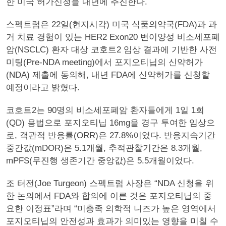
한 미국 허가신청을 내년에 추진한다.
스펙트럼은 22일(현지시각) 미국 식품의약국(FDA)과 과
거 치료 경험이 있는 HER2 Exon20 변이양성 비소세포폐
암(NSCLC) 환자 대상 코호트2 임상 결과에 기반한 사전
미팅(Pre-NDA meeting)에서 포지오티닙의 신약허가
(NDA) 제출에 동의해, 내년 FDA에 신약허가를 신청할
예정이라고 밝혔다.
코호트2는 90명의 비소세포폐암 환자들에게 1일 1회
(QD) 용법으로 포지오티닙 16mg을 경구 투여한 임상으
로, 객관적 반응률(ORR)은 27.8%이었다. 반응지속기간
중간값(mDOR)은 5.1개월, 추적관찰기간은 8.3개월,
mPFS(무진행 생존기간 중앙값)은 5.5개월이었다.
조 터전(Joe Turgeon) 스펙트럼 사장은 “NDA 신청을 위
한 논의에서 FDA와 합의에 이른 것은 포지오티닙의 중
요한 이정표”라며 “미충족 의학적 니즈가 높은 영역에서
포지오티닙의 안전성과 효과가 의미있는 영향을 미칠 수