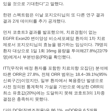
있을 것으로 기대한다”고 말했다.
한편 스펙트럼은 이날 포지오티닙의 또 다른 연구 결과
결과 2개 데이터를 추가 공개했다.
먼저 코호트3 결과를 발표했으며, 치료경험이 없는
EGFR Exon20 변이양성 비소세포폐암 환자의 1차 치료
제로서 포지오티닙의 효능을 평가하는 임상이다. 79명의
환자 대상으로 1일 1회 16mg 용량을 투여해27.8%(22/79
명)에게서 부분반응(PR)을 확인했다.
ITT(무작위 배정 환자를 포함한 치료의향 모집단) 분석에
따른 ORR은 27.8%, 전체 ORR 범위는 18.4~39.1%(95%
신뢰구간)이었지만, 일부 환자에서 복용중단 발생으로
사전 정의된 통계학적 가설을 기반으로 예상한 ORR의
최소 유효값(20%)에는 도달하지 못해 코호트3의 1차종
결점은 충족하지 못했다.
다만 DCR(질병조절율)은 86.1%, mDOR은 6.5개월,