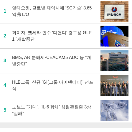
알테오젠, 글로벌 제약사에 'SC기술' 3.65
1
억弗 L/O
화이자, 멧세라 인수 '디앤디' 경구용 GLP-
2
1 "개발중단"
BMS, AR 분해제·CEACAM5 ADC 등 "개
3
발중단"
HLB그룹, 신규 'GI(그룹 아이덴티티)' 선포
4
식
노보노 "기대", 'IL-6 항체' 심혈관질환 3상
5
"실패”