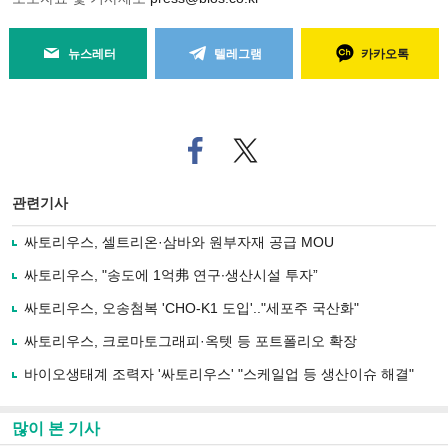
뉴스레터
텔레그램
카카오톡
페
트위
이
터로
스
기사
북
공유
관련기사
으
하기
로
싸토리우스, 셀트리온·삼바와 원부자재 공급 MOU
기
사
싸토리우스, "송도에 1억弗 연구∙생산시설 투자”
공
유
싸토리우스, 오송첨복 'CHO-K1 도입'.."세포주 국산화"
하
싸토리우스, 크로마토그래피·옥텟 등 포트폴리오 확장
기
바이오생태계 조력자 '싸토리우스' "스케일업 등 생산이슈 해결"
많이 본 기사