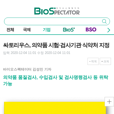
본문 바로가기
주요 메뉴
바이오스펙테이터
통
검색
합
검
전체
국제
기업
색
기사본문
싸토리우스, 의약품 시험·검사기관 식약처 지정
입력 2020-12-04 11:01
수정 2020-12-04 11:01
작게
크게
바이오스펙테이터 김성민 기자
의약품 품질검사, 수입검사 및 검사명령검사 등 위탁
가능