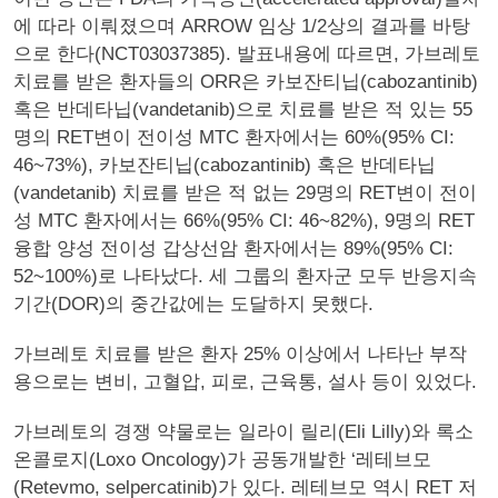
에 따라 이뤄졌으며 ARROW 임상 1/2상의 결과를 바탕
으로 한다(NCT03037385). 발표내용에 따르면, 가브레토
치료를 받은 환자들의 ORR은 카보잔티닙(cabozantinib)
혹은 반데타닙(vandetanib)으로 치료를 받은 적 있는 55
명의 RET변이 전이성 MTC 환자에서는 60%(95% CI:
46~73%), 카보잔티닙(cabozantinib) 혹은 반데타닙
(vandetanib) 치료를 받은 적 없는 29명의 RET변이 전이
성 MTC 환자에서는 66%(95% CI: 46~82%), 9명의 RET
융합 양성 전이성 갑상선암 환자에서는 89%(95% CI:
52~100%)로 나타났다. 세 그룹의 환자군 모두 반응지속
기간(DOR)의 중간값에는 도달하지 못했다.
가브레토 치료를 받은 환자 25% 이상에서 나타난 부작
용으로는 변비, 고혈압, 피로, 근육통, 설사 등이 있었다.
가브레토의 경쟁 약물로는 일라이 릴리(Eli Lilly)와 록소
온콜로지(Loxo Oncology)가 공동개발한 ‘레테브모
(Retevmo, selpercatinib)가 있다. 레테브모 역시 RET 저