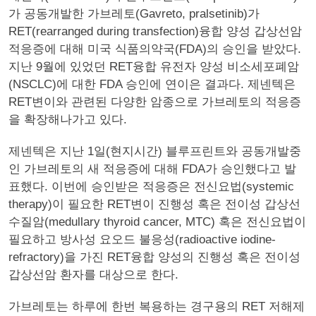
가 공동개발한 가브레토(Gavreto, pralsetinib)가
RET(rearranged during transfection)융합 양성 갑상선암
적응증에 대해 미국 식품의약국(FDA)의 승인을 받았다.
지난 9월에 있었던 RET융합 유전자 양성 비소세포폐암
(NSCLC)에 대한 FDA 승인에 연이은 결과다. 제넨텍은
RET변이와 관련된 다양한 암종으로 가브레토의 적응증
을 확장해나가고 있다.
제넨텍은 지난 1일(현지시간) 블루프린트와 공동개발중
인 가브레토의 새 적응증에 대해 FDA가 승인했다고 발
표했다. 이번에 승인받은 적응증은 전신요법(systemic
therapy)이 필요한 RET변이 진행성 혹은 전이성 갑상선
수질암(medullary thyroid cancer, MTC) 혹은 전신요법이
필요하고 방사성 요오드 불응성(radioactive iodine-
refractory)을 가진 RET융합 양성의 진행성 혹은 전이성
갑상선암 환자를 대상으로 한다.
가브레토는 하루에 한번 복용하는 경구용의 RET 저해제