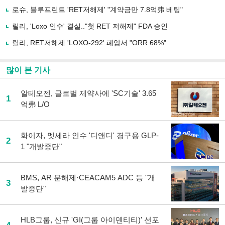
사
로슈, 블루프린트 'RET저해제' "계약금만 7.8억弗 베팅"
공
유
릴리, 'Loxo 인수' 결실.."첫 RET 저해제" FDA 승인
하
릴리, RET저해제 'LOXO-292' 폐암서 "ORR 68%"
기
많이 본 기사
알테오젠, 글로벌 제약사에 'SC기술' 3.65
1
억弗 L/O
화이자, 멧세라 인수 '디앤디' 경구용 GLP-
2
1 "개발중단"
BMS, AR 분해제·CEACAM5 ADC 등 "개
3
발중단"
HLB그룹, 신규 'GI(그룹 아이덴티티)' 선포