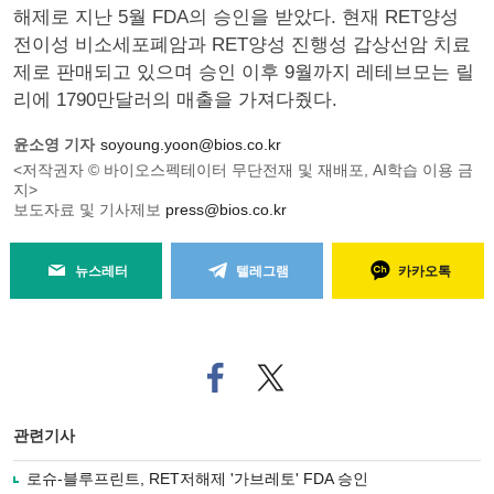
해제로 지난 5월 FDA의 승인을 받았다. 현재 RET양성
전이성 비소세포폐암과 RET양성 진행성 갑상선암 치료
제로 판매되고 있으며 승인 이후 9월까지 레테브모는 릴
리에 1790만달러의 매출을 가져다줬다.
윤소영 기자
soyoung.yoon@bios.co.kr
<저작권자 © 바이오스펙테이터 무단전재 및 재배포, AI학습 이용 금
지>
보도자료 및 기사제보
press@bios.co.kr
뉴스레터
텔레그램
카카오톡
페
트위
이
터로
스
기사
북
공유
관련기사
으
하기
로
로슈-블루프린트, RET저해제 '가브레토' FDA 승인
기