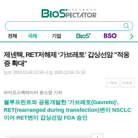
본문 바로가기
주요 메뉴
바이오스펙테이터
통
검색
합
검
전체
국제
기업
색
기사본문
제넨텍, RET저해제 ‘가브레토’ 갑상선암 "적응
증 확대"
입력 2020-12-04 13:59
수정 2020-12-04 15:16
작게
크게
바이오스펙테이터 윤소영 기자
블루프린트와 공동개발한 '가브레토(Gavreto)',
RET(rearranged during transfection)변이 NSCLC
이어 RET변이 갑상선암 FDA 승인