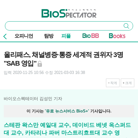
본문 바로가기
주요 메뉴
바이오스펙테이터
통
검색
합
검
오피니언
탐방
피플
색
기사본문
올리패스, 채널병증·통증 세계적 권위자 3명
"SAB 영입"
입력 2020-11-25 10:56
수정 2021-03-03 16:38
작게
크게
바이오스펙테이터 김성민 기자
이 기사는
'유료 뉴스서비스 BioS+'
기사입니다.
스테판 왁스만 예일대 교수, 데이비드 베넷 옥스퍼드
대 교수, 카타리나 파버 마스트리흐트대 교수 영