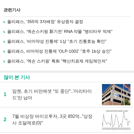
스
기사
북
공유
관련기사
으
하기
로
올리패스, '355억 3자배정' 유상증자 결정
기
사
올리패스, '엑손스키핑 新기전' RNA 약물 "병리타우 억제"
공
유
올리패스, '비마약성 진통제' 1상 "초기 진통효능 확인"
하
올리패스, 비마약성 진통제 'OLP-1002' "호주 1b상 승인"
기
올리패스, '엑손 스키핑' 특화 "핵산치료제 게임체인저"
많이 본 기사
암젠, 초기 비만에셋 “또 중단”..'마리타이
1
드'만 남아
7월 비상장 바이오투자, 3곳 892억..”상장
2
사 조달제로(0)”