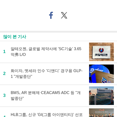
페
트위
이
터로
스
기사
북
공유
으
하기
많이 본 기사
로
기
사
알테오젠, 글로벌 제약사에 'SC기술' 3.65
1
공
억弗 L/O
유
하
기
화이자, 멧세라 인수 '디앤디' 경구용 GLP-
2
1 "개발중단"
BMS, AR 분해제·CEACAM5 ADC 등 "개
3
발중단"
HLB그룹, 신규 'GI(그룹 아이덴티티)' 선포