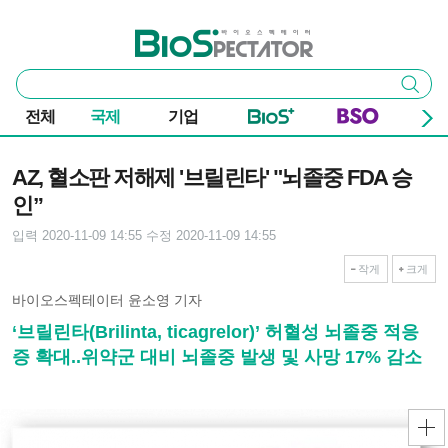
본문 바로가기
주요 메뉴
바이오스펙테이터
통
검색
합
검
전체
국제
기업
색
기사본문
AZ, 혈소판 저해제 '브릴린타' "뇌졸중 FDA 승
인”
입력 2020-11-09 14:55
수정 2020-11-09 14:55
작게
크게
바이오스펙테이터 윤소영 기자
‘브릴린타(Brilinta, ticagrelor)’ 허혈성 뇌졸중 적응
증 확대..위약군 대비 뇌졸중 발생 및 사망 17% 감소