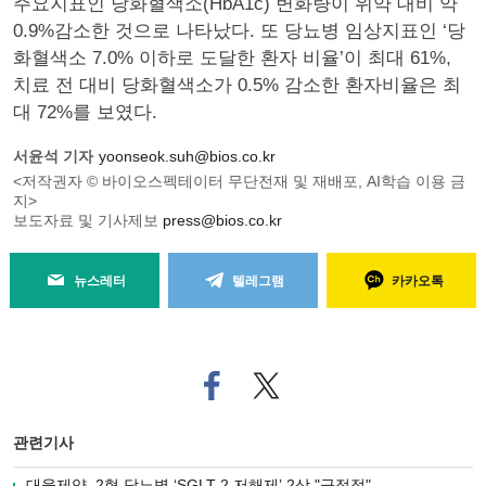
주요지표인 당화혈색소(HbA1c) 변화량이 위약 대비 약
0.9%감소한 것으로 나타났다. 또 당뇨병 임상지표인 ‘당
화혈색소 7.0% 이하로 도달한 환자 비율’이 최대 61%,
치료 전 대비 당화혈색소가 0.5% 감소한 환자비율은 최
대 72%를 보였다.
서윤석 기자
yoonseok.suh@bios.co.kr
<저작권자 © 바이오스펙테이터 무단전재 및 재배포, AI학습 이용 금
지>
보도자료 및 기사제보
press@bios.co.kr
뉴스레터
텔레그램
카카오톡
페
트위
이
터로
스
기사
북
공유
관련기사
으
하기
로
대웅제약, 2형 당뇨병 ‘SGLT-2 저해제’ 2상 "긍정적"