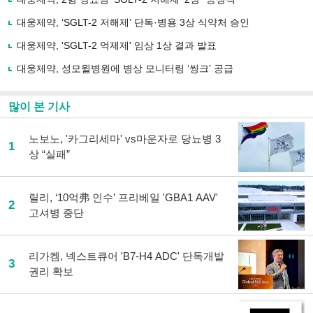
기
사
대웅제약, ‘SGLT-2 저해제’ 단독·병용 3상 식약처 승인
공
유
대웅제약, 'SGLT-2 억제제' 임상 1상 결과 발표
하
대웅제약, 성모윌병원에 병상 모니터링 ‘씽크’ 공급
기
많이 본 기사
노보노, '카그리세마' vs마운자로 당뇨병 3
1
상 “실패”
릴리, ‘10억弗 인수’ 프리베일 'GBA1 AAV'
2
고셔병 중단
리가켐, 넥스트큐어 'B7-H4 ADC' 단독개발
3
권리 확보