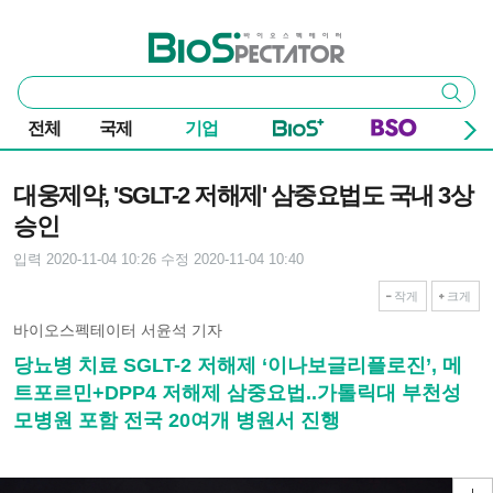
본문 바로가기
주요 메뉴
바이오스펙테이터
통
검색
합
검
전체
국제
기업
색
기사본문
대웅제약, 'SGLT-2 저해제' 삼중요법도 국내 3상
승인
입력 2020-11-04 10:26
수정 2020-11-04 10:40
작게
크게
바이오스펙테이터 서윤석 기자
당뇨병 치료 SGLT-2 저해제 ‘이나보글리플로진’, 메
트포르민+DPP4 저해제 삼중요법..가톨릭대 부천성
모병원 포함 전국 20여개 병원서 진행