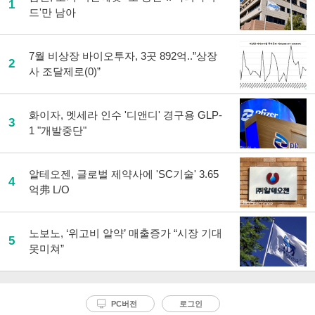
1
드'만 남아
7월 비상장 바이오투자, 3곳 892억..”상장
2
사 조달제로(0)”
화이자, 멧세라 인수 '디앤디' 경구용 GLP-
3
1 "개발중단"
알테오젠, 글로벌 제약사에 'SC기술' 3.65
4
억弗 L/O
노보노, ‘위고비 알약’ 매출증가 “시장 기대
5
못미쳐”
PC버전
로그인