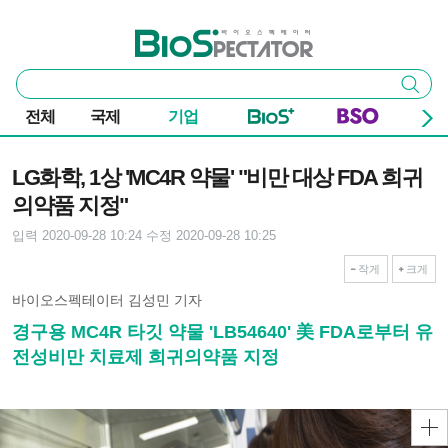
본문 바로가기
주요 메뉴
바이오스펙테이터
통
검색
합
검
전체
국제
기업
색
기사본문
LG화학, 1상 'MC4R 약물' "비만 대상 FDA 희귀
의약품 지정"
입력 2020-09-28 10:24
수정 2020-09-28 10:25
작게
크게
바이오스펙테이터 김성민 기자
경구용 MC4R 타깃 약물 'LB54640' 美 FDA로부터 유
전성비만 치료제 희귀의약품 지정