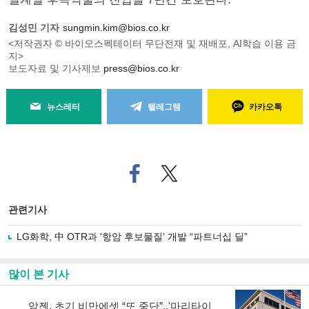
김성민 기자
sungmin.kim@bios.co.kr
<저작권자 © 바이오스펙테이터 무단전재 및 재배포, AI학습 이용 금
지>
보도자료 및 기사제보
press@bios.co.kr
뉴스레터
텔레그램
카카오톡
페
트위
이
터로
스
기사
북
공유
관련기사
으
하기
로
LG화학, 中 OTR과 '항암 후보물질' 개발 “파트너십 딜”
기
사
공
많이 본 기사
유
하
암젠, 초기 비만에셋 “또 중단”..'마리타이
기