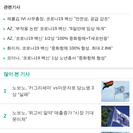
스
기사
북
공유
관련기사
으
하기
로
제롬김 IVI 사무총장, 코로나19 백신 "안전성, 공급 강조"
기
사
AZ, '부작용 논란' 코로나19 백신.."6일만에 임상 재개"
공
유
AZ, '코로나19 백신' 1/2상 “100% 중화항체+T세포반응”
하
화이자, 코로나19 백신 “중화항체 100% 형성..최대 2.8배”
기
모더나, '코로나19 백신' 1상 노년층서 "중화항체 형성"
많이 본 기사
노보노, '카그리세마' vs마운자로 당뇨병 3
1
상 “실패”
노보노, ‘위고비 알약’ 매출증가 “시장 기대
2
못미쳐”