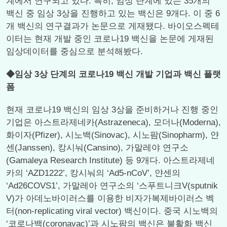
계에서 연구되고 있다. 특히, 임상 단계에 있는 35개의
백신 중 임상 3상을 진행하고 있는 백신은 9개다. 이 중 6
개 백신의 연구결과가 논문으로 게재됐다. 바이오스펙테
이터는 현재 개발 중인 코로나19 백신을 논문에 게재된
임상데이터를 중심으로 분석해봤다.
◆임상 3상 단계의 코로나19 백신 개발 기업과 백신 플랫
폼
현재 코로나19 백신의 임상 3상을 준비하거나 진행 중인
기업은 아스트라제네카(Astrazeneca), 모더나(Moderna),
화이자(Pfizer), 시노백(Sinovac), 시노팜(Sinopharm), 얀
센(Janssen), 캉시눠(Cansino), 가말레야 연구소
(Gamaleya Research Institute) 등 9개다. 아스트라제네
카의 ‘AZD1222’, 캉시눠의 ‘Ad5-nCoV’, 얀센의
‘Ad26COVS1’, 가말레아 연구소의 ‘스푸트니크V(sputnik
V)가 아데노바이러스를 이용한 비자가복제바이러스 벡
터(non-replicating viral vector) 백신이다. 중국 시노백의
‘코로나백(coronavac)’과 시노팜의 백신은 불활화 백신