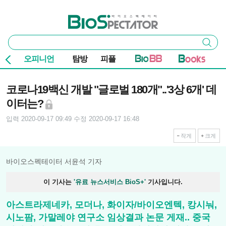
본문 바로가기
주요 메뉴
바이오스펙테이터
통
검색
합
검
오피니언
탐방
피플
색
기사본문
코로나19백신 개발 "글로벌 180개"..'3상 6개' 데
이터는?
입력 2020-09-17 09:49
수정 2020-09-17 16:48
작게
크게
바이오스펙테이터 서윤석 기자
이 기사는
'유료 뉴스서비스 BioS+'
기사입니다.
아스트라제네카, 모더나, 화이자/바이오엔텍, 캉시눠,
시노팜, 가말레야 연구소 임상결과 논문 게재.. 중국