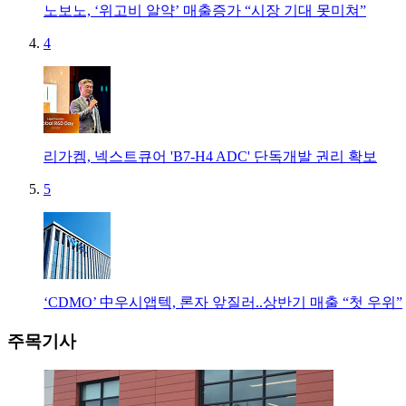
노보노, ‘위고비 알약’ 매출증가 “시장 기대 못미쳐”
4
리가켐, 넥스트큐어 'B7-H4 ADC' 단독개발 권리 확보
5
‘CDMO’ 中우시앱텍, 론자 앞질러..상반기 매출 “첫 우위”
주목기사