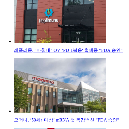
레플리뮨, "마침내" OV ‘PD-1불응' 흑색종 "FDA 승인"
모더나, ‘50세↑ 대상’ mRNA 첫 독감백신 “FDA 승인”