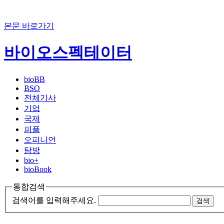
본문 바로가기
바이오스펙테이터
bioBB
BSO
전체기사
기업
국제
피플
오피니언
탐방
bio+
bioBook
통합검색
검색어를 입력해주세요.
검색