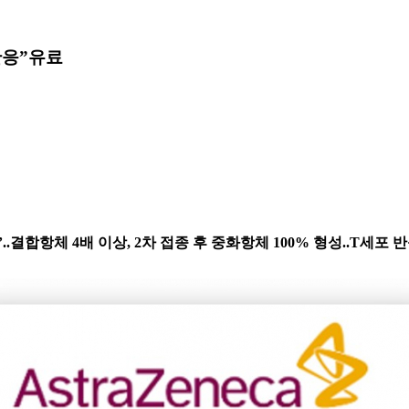
반응”
유료
9)’..결합항체 4배 이상, 2차 접종 후 중화항체 100% 형성..T세포 