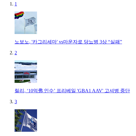
1
노보노, '카그리세마' vs마운자로 당뇨병 3상 “실패”
2
릴리, ‘10억弗 인수’ 프리베일 'GBA1 AAV' 고셔병 중단
3