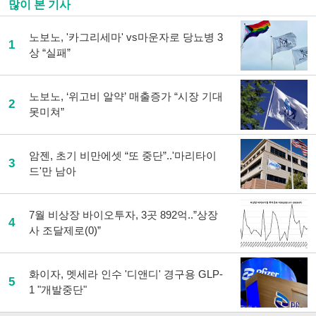
많이 본 기사
노보노, '카그리세마' vs마운자로 당뇨병 3
1
상 “실패”
노보노, ‘위고비 알약’ 매출증가 “시장 기대
2
못미쳐”
암젠, 초기 비만에셋 “또 중단”..'마리타이
3
드'만 남아
7월 비상장 바이오투자, 3곳 892억..”상장
4
사 조달제로(0)”
화이자, 멧세라 인수 '디앤디' 경구용 GLP-
5
1 "개발중단"