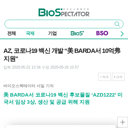
본문 바로가기
주요 메뉴
바이오스펙테이터
통
검색
합
검
전체
국제
기업
색
기사본문
AZ, 코로나19 백신 개발 “美 BARDA서 10억弗
지원”
입력 2020-05-22 13:34
수정 2020-05-26 10:57
작게
크게
바이오스펙테이터 서일 기자
美 BARDA서 코로나19 백신 후보물질 ‘AZD1222’ 미
국서 임상 3상, 생산 및 공급 위해 지원