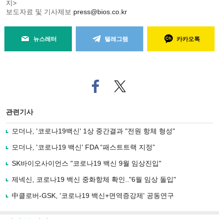
지>
보도자료 및 기사제보
press@bios.co.kr
뉴스레터
텔레그램
카카오톡
페
트위
이
터로
스
기사
북
공유
관련기사
으
하기
로
모더나, '코로나19백신' 1상 중간결과 "전원 항체 형성"
기
사
모더나, '코로나19 백신' FDA “패스트트랙 지정”
공
유
SK바이오사이언스 "코로나19 백신 9월 임상진입"
하
제넥신, 코로나19 백신 중화항체 확인.."6월 임상 돌입"
기
中클로버-GSK, '코로나19 백신+면역증강제' 공동연구