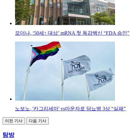
모더나, ‘50세↑ 대상’ mRNA 첫 독감백신 “FDA 승인”
노보노, '카그리세마' vs마운자로 당뇨병 3상 “실패”
이전 기사
다음 기사
탐방