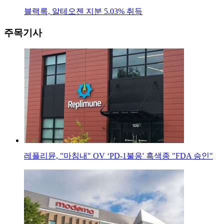
블랙록, 알테오젠 지분 5.03% 취득
주목기사
레플리뮨, "마침내" OV ‘PD-1불응' 흑색종 "FDA 승인"