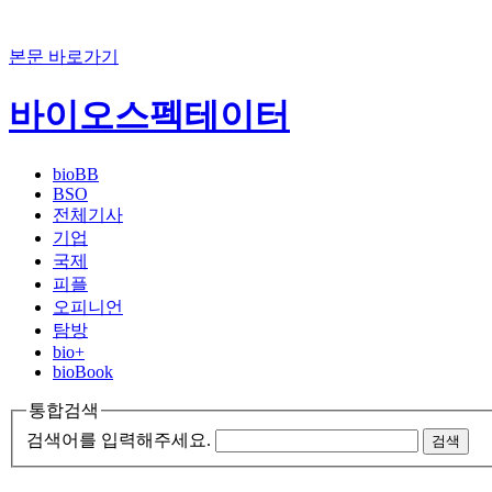
본문 바로가기
바이오스펙테이터
bioBB
BSO
전체기사
기업
국제
피플
오피니언
탐방
bio+
bioBook
통합검색
검색어를 입력해주세요.
검색