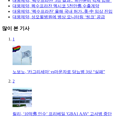
대웅제약, '펙수프라잔' 3상 결과.."위산분비 억제 입증”
대웅제약, 펙수프라잔 멕시코 5천만弗 수출계약
대웅제약, '펙수프라잔' 올해 국내 허가..美·中 임상 진입
대웅제약, 성모윌병원에 병상 모니터링 ‘씽크’ 공급
많이 본 기사
1
노보노, '카그리세마' vs마운자로 당뇨병 3상 “실패”
2
릴리, ‘10억弗 인수’ 프리베일 'GBA1 AAV' 고셔병 중단