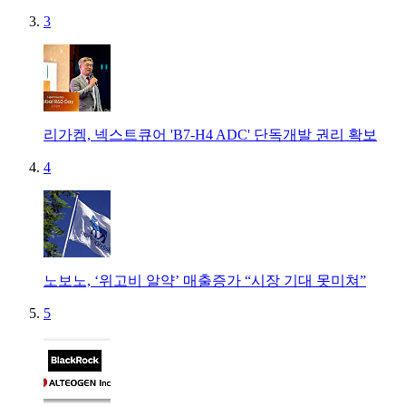
3
리가켐, 넥스트큐어 'B7-H4 ADC' 단독개발 권리 확보
4
노보노, ‘위고비 알약’ 매출증가 “시장 기대 못미쳐”
5