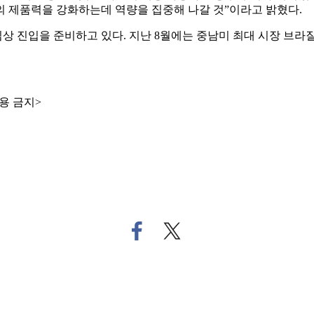
의 제품력을 강화하는데 역량을 집중해 나갈 것”이라고 밝혔다.
 진입을 준비하고 있다. 지난 8월에는 중남미 최대 시장 브라
용 금지>
페
트
이
위
스
터
북
로
으
기
로
사