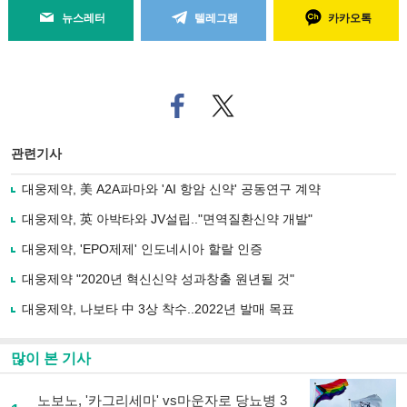
뉴스레터
텔레그램
카카오톡
페
트위
이
터로
스
기사
북
공유
관련기사
으
하기
로
대웅제약, 美 A2A파마와 'AI 항암 신약' 공동연구 계약
기
사
대웅제약, 英 아박타와 JV설립.."면역질환신약 개발"
공
유
대웅제약, 'EPO제제' 인도네시아 할랄 인증
하
대웅제약 "2020년 혁신신약 성과창출 원년될 것"
기
대웅제약, 나보타 中 3상 착수..2022년 발매 목표
많이 본 기사
노보노, '카그리세마' vs마운자로 당뇨병 3