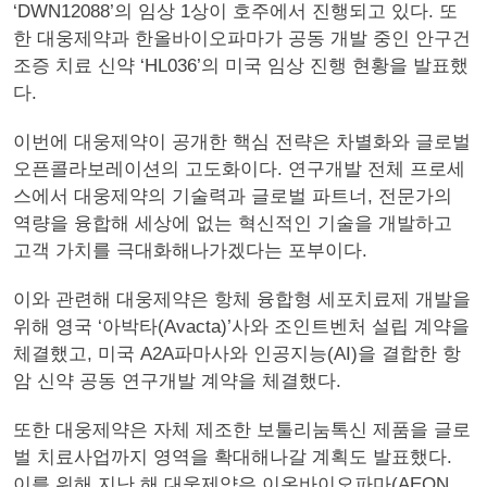
‘DWN12088’의 임상 1상이 호주에서 진행되고 있다. 또
한 대웅제약과 한올바이오파마가 공동 개발 중인 안구건
조증 치료 신약 ‘HL036’의 미국 임상 진행 현황을 발표했
다.
이번에 대웅제약이 공개한 핵심 전략은 차별화와 글로벌
오픈콜라보레이션의 고도화이다. 연구개발 전체 프로세
스에서 대웅제약의 기술력과 글로벌 파트너, 전문가의
역량을 융합해 세상에 없는 혁신적인 기술을 개발하고
고객 가치를 극대화해나가겠다는 포부이다.
​이와 관련해 대웅제약은 항체 융합형 세포치료제 개발을
위해 영국 ‘아박타(Avacta)’사와 조인트벤처 설립 계약을
체결했고, 미국 A2A파마사와 인공지능(AI)을 결합한 항
암 신약 공동 연구개발 계약을 체결했다.
또한 대웅제약은 자체 제조한 보툴리눔톡신 제품을 글로
벌 치료사업까지 영역을 확대해나갈 계획도 발표했다.
이를 위해 지난 해 대웅제약은 이온바이오파마(AEON