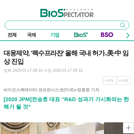
본문 바로가기
주요 메뉴
바이오스펙테이터
통
검색
합
검
전체
국제
기업
색
기사본문
대웅제약, '펙수프라잔' 올해 국내 허가..美·中 임
상 진입
입력 2020-01-17 09:16
수정 2020-01-17 09:16
작게
크게
바이오스펙테이터 샌프란시스코(미국)=장종원 기자
[2020 JPM]전승호 대표 "R&D 성과가 가시화되는 한
해가 될 것”