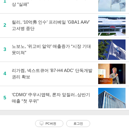
1
상 “실패”
릴리, ‘10억弗 인수’ 프리베일 'GBA1 AAV'
2
고셔병 중단
노보노, ‘위고비 알약’ 매출증가 “시장 기대
3
못미쳐”
리가켐, 넥스트큐어 'B7-H4 ADC' 단독개발
4
권리 확보
‘CDMO’ 中우시앱텍, 론자 앞질러..상반기
5
매출 “첫 우위”
PC버전
로그인