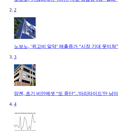
2
노보노, ‘위고비 알약’ 매출증가 “시장 기대 못미쳐”
3
암젠, 초기 비만에셋 “또 중단”..'마리타이드'만 남아
4