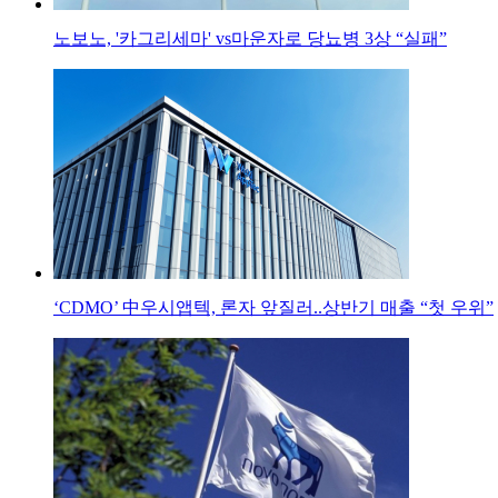
노보노, '카그리세마' vs마운자로 당뇨병 3상 “실패”
‘CDMO’ 中우시앱텍, 론자 앞질러..상반기 매출 “첫 우위”