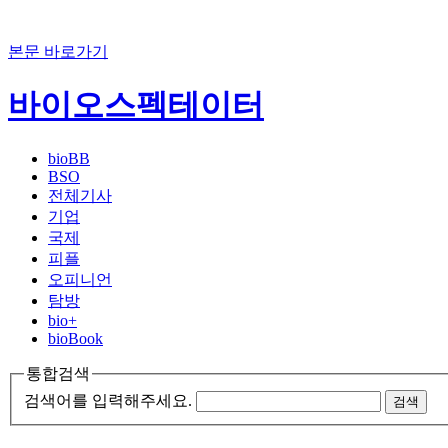
본문 바로가기
바이오스펙테이터
bioBB
BSO
전체기사
기업
국제
피플
오피니언
탐방
bio+
bioBook
통합검색
검색어를 입력해주세요.
검색