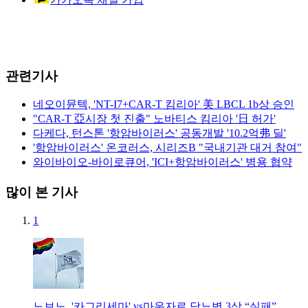
관련기사
네오이뮨텍, 'NT-I7+CAR-T 킴리아' 美 LBCL 1b상 승인
"CAR-T 亞시장 첫 진출" 노바티스 킴리아 '日 허가'
다케다, 턴스톤 '항암바이러스' 공동개발 '10.2억弗 딜'
'항암바이러스' 온코러스, 시리즈B "국내기관 대거 참여"
와이바이오-바이로큐어, 'ICI+항암바이러스' 병용 협약
많이 본 기사
1
노보노, '카그리세마' vs마운자로 당뇨병 3상 “실패”