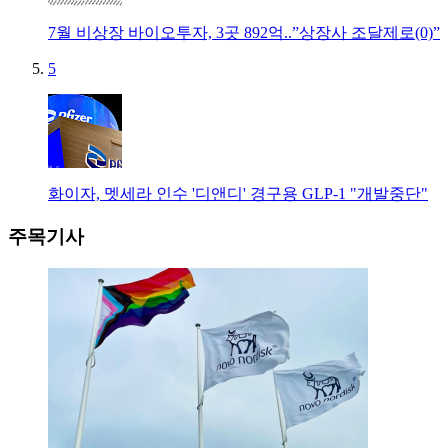
7월 비상장 바이오투자, 3곳 892억..”상장사 조달제로(0)”
5
화이자, 멧세라 인수 '디앤디' 경구용 GLP-1 "개발중단"
주목기사