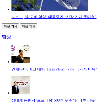
노보노, ‘위고비 알약’ 매출증가 “시장 기대 못미쳐”
이전 기사
다음 기사
탐방
인제니아, 머크 베팅 'Tie2xVEGF' 기대 "3가지 이유"
생태계 동반자 '프로티움' 500억 수주 "남다른 이유"