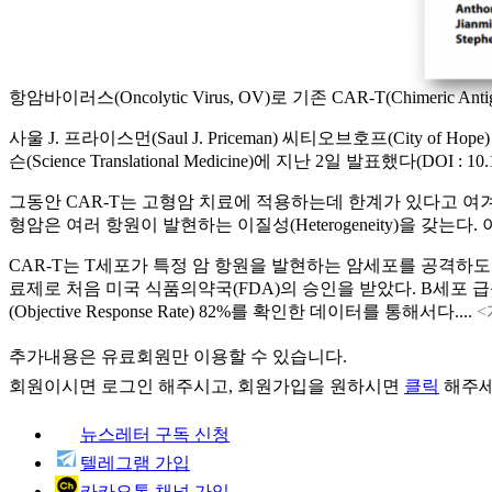
항암바이러스(Oncolytic Virus, OV)로 기존 CAR-T(Chimeric
사울 J. 프라이스먼(Saul J. Priceman) 씨티오브호프(C
슨(Science Translational Medicine)에 지난 2일 발표했다(DOI : 10.112
그동안 CAR-T는 고형암 치료에 적용하는데 한계가 있다고 여
형암은 여러 항원이 발현하는 이질성(Heterogeneity)을 갖
CAR-T는 T세포가 특정 암 항원을 발현하는 암세포를 공격하도록 유전자 조
료제로 처음 미국 식품의약국(FDA)의 승인을 받았다. B세포 급성 림프구
(Objective Response Rate) 82%를 확인한 데이터를 통해서다....
<
추가내용은 유료회원만 이용할 수 있습니다.
회원이시면
로그인
해주시고, 회원가입을 원하시면
클릭
해주세
뉴스레터 구독 신청
텔레그램 가입
카카오톡 채널 가입