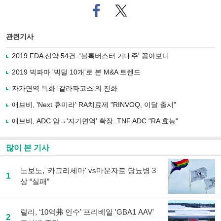
페
트위
이
터로
스
기사
북
공유
관련기사
으
하기
로
2019 FDA 신약 54건..'블록버스터 기대주' 꼽아보니
기
사
2019 빅파마 '빅딜 10개'로 본 M&A 트렌드
공
유
자가면역 특화 '갈라파고스'의 진화
하
애브비, 'Next 휴미라' RA치료제 "RINVOQ, 이달 출시"
기
애브비, ADC 암→'자가면역' 확장..TNF ADC "RA 효능"
많이 본 기사
노보노, '카그리세마' vs마운자로 당뇨병 3
1
상 “실패”
릴리, ‘10억弗 인수’ 프리베일 'GBA1 AAV'
2