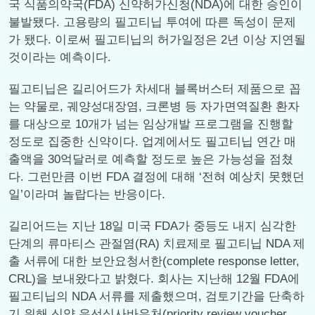
국 식품의약국(FDA) 신약허가신청(NDA)에 대한 승인이
불발됐다. 고용량의 필고티닙 투여에 따른 독성이 문제
가 됐다. 이로써 필고티닙의 허가일정은 2년 이상 지연될
것이라는 예측이다.
필고티닙은 길리어드가 차세대 블록버스터 제품으로 꼽
는 약물로, 궤양성대장염, 크론병 등 자가면역질환 환자
를 대상으로 10개가 넘는 임상개발 프로그램을 진행할
정도로 집중한 신약이다. 업계에서도 필고티닙 연간 매
출액을 30억달러로 예측할 정도로 높은 가능성을 점쳤
다. 그런만큼 이번 FDA 결정에 대해 ‘전혀 예상치 못했던
일’이라며 놀랍다는 반응이다.
길리어드는 지난 18일 미국 FDA가 중등도 내지 심각한
단계의 류마티스 관절염(RA) 치료제로 필고티닙 NDA 제
출 서류에 대한 보안요청서한(complete response letter,
CRL)을 보내왔다고 밝혔다. 회사는 지난해 12월 FDA에
필고티닙의 NDA 서류를 제출했으며, 검토기간을 단축하
기 위해 신약 우선심사바우처(priority review voucher,