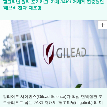
필고티닙 권리 포기하고, 자체 JAK1 저해제 집중했던
'애브비 전략' 재조명
길리어드 사이언스(Gilead Science)가 핵심 면역질환 포
토폴리오로 꼽는 JAK1 저해제 ‘필고티닙(filgotinib)’의 미