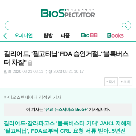
본문 바로가기
주요 메뉴
바이오스펙테이터
통
검색
합
검
오피니언
탐방
피플
색
기사본문
길리어드, '필고티닙' FDA 승인거절.."블록버스
터 차질"
입력 2020-08-21 08:11
수정 2020-08-21 10:17
작게
크게
바이오스펙테이터 김성민 기자
이 기사는
'유료 뉴스서비스 BioS+'
기사입니다.
길리어드-갈라파고스 '블록버스터 기대' JAK1 저해제
'필고티닙', FDA로부터 CRL 요청 서류 받아..5년전