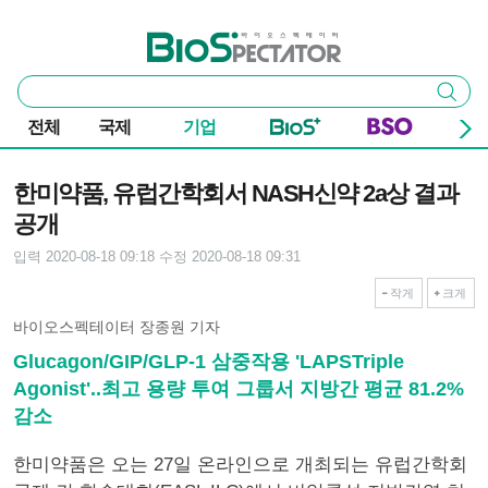
본문 바로가기
주요 메뉴
바이오스펙테이터
통
검색
합
검
전체
국제
기업
색
기사본문
한미약품, 유럽간학회서 NASH신약 2a상 결과
공개
입력 2020-08-18 09:18
수정 2020-08-18 09:31
작게
크게
바이오스펙테이터 장종원 기자
Glucagon/GIP/GLP-1 삼중작용 'LAPSTriple
Agonist'..최고 용량 투여 그룹서 지방간 평균 81.2%
감소
한미약품은 오는 27일 온라인으로 개최되는 유럽간학회