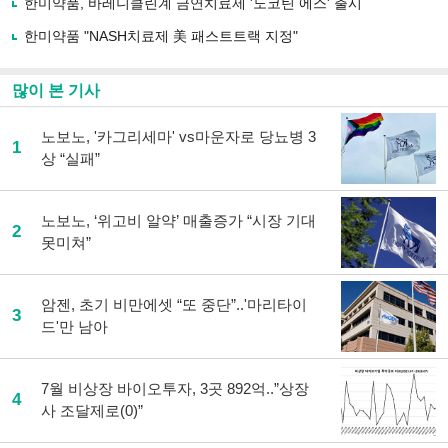
한미약품, 바레니클린계 금연치료제 '노코틴 에스' 출시
기
한미약품 "NASH치료제 美 패스트트랙 지정"
많이 본 기사
노보노, '카그리세마' vs마운자로 당뇨병 3
1
상 “실패”
노보노, ‘위고비 알약’ 매출증가 “시장 기대
2
못미쳐”
암젠, 초기 비만에셋 “또 중단”..'마리타이
3
드'만 남아
7월 비상장 바이오투자, 3곳 892억..”상장
4
사 조달제로(0)”