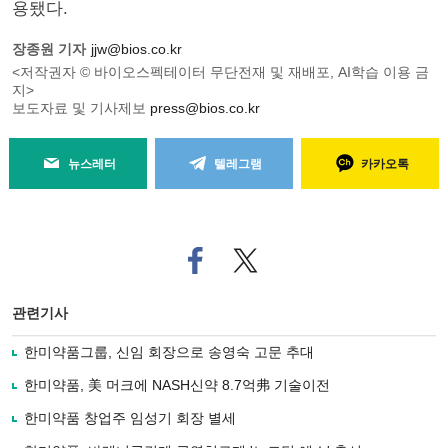
용됐다.
장종원 기자
jjw@bios.co.kr
<저작권자 © 바이오스펙테이터 무단전재 및 재배포, AI학습 이용 금
지>
보도자료 및 기사제보
press@bios.co.kr
뉴스레터
텔레그램
카카오톡
페
트위
이
터로
스
기사
북
공유
관련기사
으
하기
로
한미약품그룹, 신임 회장으로 송영숙 고문 추대
기
사
한미약품, 美 머크에 NASH신약 8.7억弗 기술이전
공
유
한미약품 창업주 임성기 회장 별세
하